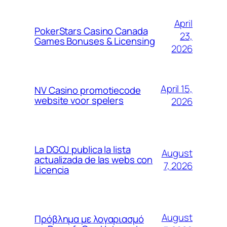
April
PokerStars Casino Canada
23,
Games Bonuses & Licensing
2026
April 15,
NV Casino promotiecode
website voor spelers
2026
La DGOJ publica la lista
August
actualizada de las webs con
7, 2026
Licencia
August
Πρόβλημα με λογαριασμό