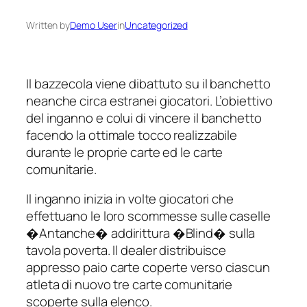
Written by
Demo User
in
Uncategorized
Il bazzecola viene dibattuto su il banchetto
neanche circa estranei giocatori. L’obiettivo
del inganno e colui di vincere il banchetto
facendo la ottimale tocco realizzabile
durante le proprie carte ed le carte
comunitarie.
Il inganno inizia in volte giocatori che
effettuano le loro scommesse sulle caselle
�Antanche� addirittura �Blind� sulla
tavola poverta. Il dealer distribuisce
appresso paio carte coperte verso ciascun
atleta di nuovo tre carte comunitarie
scoperte sulla elenco.