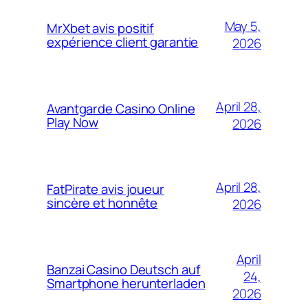
May 5,
MrXbet avis positif
expérience client garantie
2026
April 28,
Avantgarde Casino Online
Play Now
2026
April 28,
FatPirate avis joueur
sincère et honnête
2026
April
Banzai Casino Deutsch auf
24,
Smartphone herunterladen
2026