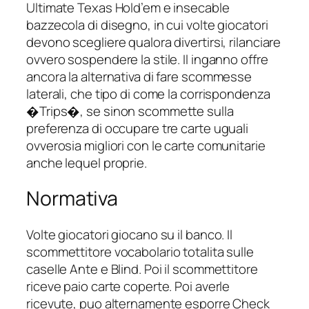
Ultimate Texas Hold’em e insecable
bazzecola di disegno, in cui volte giocatori
devono scegliere qualora divertirsi, rilanciare
ovvero sospendere la stile. Il inganno offre
ancora la alternativa di fare scommesse
laterali, che tipo di come la corrispondenza
�Trips�, se sinon scommette sulla
preferenza di occupare tre carte uguali
ovverosia migliori con le carte comunitarie
anche lequel proprie.
Normativa
Volte giocatori giocano su il banco. Il
scommettitore vocabolario totalita sulle
caselle Ante e Blind. Poi il scommettitore
riceve paio carte coperte. Poi averle
ricevute, puo alternamente esporre Check