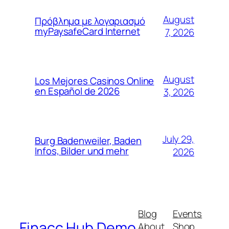
August
Πρόβλημα με λογαριασμό
myPaysafeCard Internet
7, 2026
August
Los Mejores Casinos Online
en Español de 2026
3, 2026
July 29,
Burg Badenweiler, Baden
Infos, Bilder und mehr
2026
Blog
Events
Finacc Hub Demo
About
Shop