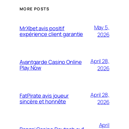
MORE POSTS
May 5,
MrXbet avis positif
expérience client garantie
2026
April 28,
Avantgarde Casino Online
Play Now
2026
April 28,
FatPirate avis joueur
sincère et honnête
2026
April