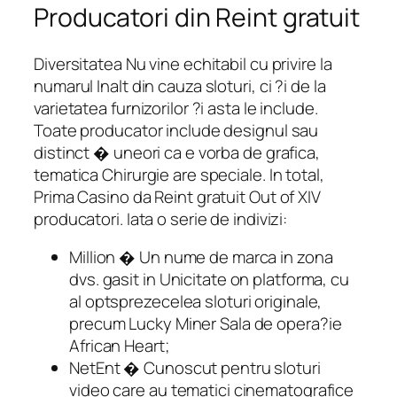
Producatori din Reint gratuit
Diversitatea Nu vine echitabil cu privire la
numarul Inalt din cauza sloturi, ci ?i de la
varietatea furnizorilor ?i asta le include.
Toate producator include designul sau
distinct � uneori ca e vorba de grafica,
tematica Chirurgie are speciale. In total,
Prima Casino da Reint gratuit Out of XIV
producatori. Iata o serie de indivizi:
Million � Un nume de marca in zona
dvs. gasit in Unicitate on platforma, cu
al optsprezecelea sloturi originale,
precum Lucky Miner Sala de opera?ie
African Heart;
NetEnt � Cunoscut pentru sloturi
video care au tematici cinematografice