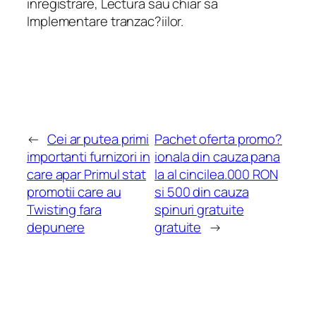
inregistrare, Lectura sau chiar sa
Implementare tranzac?iilor.
←
Cei ar putea primi
Pachet oferta promo?
importanti furnizori in
ionala din cauza pana
care apar Primul stat
la al cincilea.000 RON
promotii care au
si 500 din cauza
Twisting fara
spinuri gratuite
depunere
gratuite
→