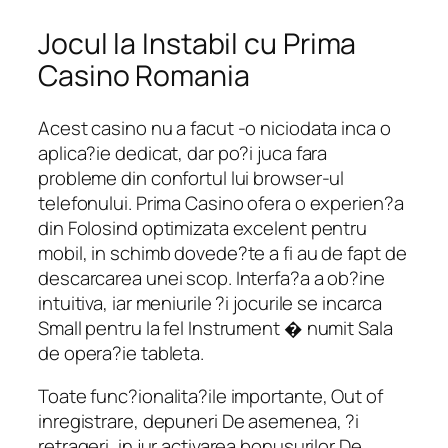
Jocul la Instabil cu Prima
Casino Romania
Acest casino nu a facut -o niciodata inca o
aplica?ie dedicat, dar po?i juca fara
probleme din confortul lui browser-ul
telefonului. Prima Casino ofera o experien?a
din Folosind optimizata excelent pentru
mobil, in schimb dovede?te a fi au de fapt de
descarcarea unei scop. Interfa?a a ob?ine
intuitiva, iar meniurile ?i jocurile se incarca
Small pentru la fel Instrument � numit Sala
de opera?ie tableta.
Toate func?ionalita?ile importante, Out of
inregistrare, depuneri De asemenea, ?i
retrageri, in jur activarea bonusurilor De