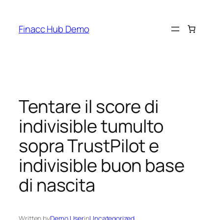
Skip
to
Finacc Hub Demo
content
Tentare il score di
indivisible tumulto
sopra TrustPilot e
indivisible buon base
di nascita
Written by
Demo User
in
Uncategorized