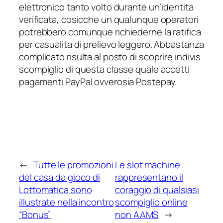
elettronico tanto volto durante un’identita
verificata, cosicche un qualunque operatori
potrebbero comunque richiederne la ratifica
per casualita di prelievo leggero. Abbastanza
complicato risulta al posto di scoprire indivis
scompiglio di questa classe quale accetti
pagamenti PayPal ovverosia Postepay.
←
Tutte le promozioni
Le slot machine
del casa da gioco di
rappresentano il
Lottomatica sono
coraggio di qualsiasi
illustrate nella incontro
scompiglio online
“Bonus”
non AAMS
→