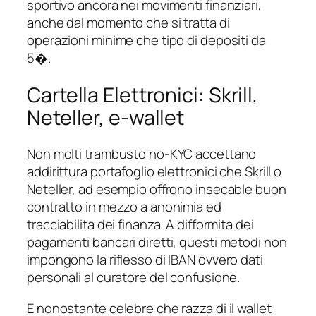
sportivo ancora nei movimenti finanziari,
anche dal momento che si tratta di
operazioni minime che tipo di depositi da
5�.
Cartella Elettronici: Skrill,
Neteller, e-wallet
Non molti trambusto no-KYC accettano
addirittura portafoglio elettronici che Skrill o
Neteller, ad esempio offrono insecable buon
contratto in mezzo a anonimia ed
tracciabilita dei finanza. A difformita dei
pagamenti bancari diretti, questi metodi non
impongono la riflesso di IBAN ovvero dati
personali al curatore del confusione.
E nonostante celebre che razza di il wallet