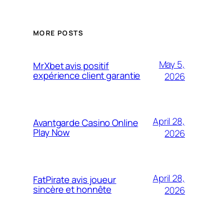
MORE POSTS
May 5,
MrXbet avis positif
expérience client garantie
2026
April 28,
Avantgarde Casino Online
Play Now
2026
April 28,
FatPirate avis joueur
sincère et honnête
2026