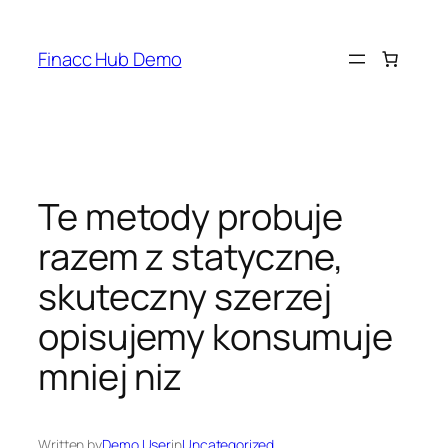
Skip
to
Finacc Hub Demo
content
Te metody probuje
razem z statyczne,
skuteczny szerzej
opisujemy konsumuje
mniej niz
Written by
Demo User
in
Uncategorized