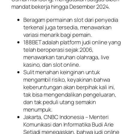
mandat bekerja hingga Desember 2024.
Beragam permainan slot dari penyedia
terkenal juga tersedia, menawarkan
variasi menarik bagi pemain.
188BET adalah platform judi online yang
telah beroperasi sejak 2006,
menawarkan taruhan olahraga, live
kasino, dan slot online.
Sulit menahan keinginan untuk
mengambil risiko, keyakinan bahwa
keberuntungan akan berpihak kali ini,
tak bisa mengendalikan pengeluaran,
dan tak peduli utang semakin
menumpuk.
Jakarta, CNBC Indonesia – Menteri
Komunikasi dan Informatika Budi Arie
Setiadi menegaskan, bahwa judi online