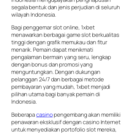
segala bentuk dan jenis perjudian di seluruh
wilayah Indonesia.
Bagi penggemar slot online, 1xbet
menawarkan berbagai game slot berkualitas
tinggi dengan grafik memukau dan fitur
menarik. Pemain dapat menikmati
pengalaman bermain yang seru, lengkap
dengan bonus dan promosi yang
menguntungkan. Dengan dukungan
pelanggan 24/7 dan berbagai metode
pembayaran yang mudah, 1xbet menjadi
pilihan utama bagi banyak pemain di
Indonesia.
Beberapa
casino
pengembang akan memiliki
penawaran eksklusif dengan casino Internet
untuk menyediakan portofolio slot mereka,