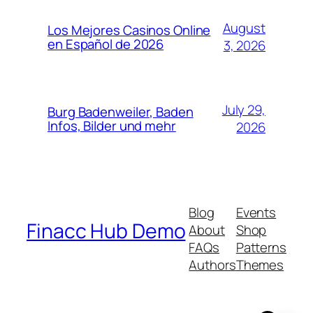
August
Los Mejores Casinos Online
en Español de 2026
3, 2026
July 29,
Burg Badenweiler, Baden
Infos, Bilder und mehr
2026
Blog
Events
Finacc Hub Demo
About
Shop
FAQs
Patterns
Authors
Themes