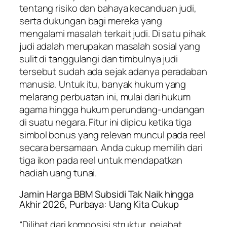
tentang risiko dan bahaya kecanduan judi,
serta dukungan bagi mereka yang
mengalami masalah terkait judi. Di satu pihak
judi adalah merupakan masalah sosial yang
sulit di tanggulangi dan timbulnya judi
tersebut sudah ada sejak adanya peradaban
manusia. Untuk itu, banyak hukum yang
melarang perbuatan ini, mulai dari hukum
agama hingga hukum perundang-undangan
di suatu negara. Fitur ini dipicu ketika tiga
simbol bonus yang relevan muncul pada reel
secara bersamaan. Anda cukup memilih dari
tiga ikon pada reel untuk mendapatkan
hadiah uang tunai.
Jamin Harga BBM Subsidi Tak Naik hingga
Akhir 2026, Purbaya: Uang Kita Cukup
“Dilihat dari komposisi struktur, pejabat