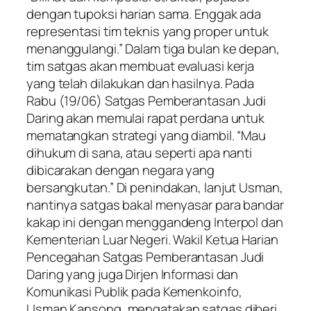
dengan tupoksi harian sama. Enggak ada
representasi tim teknis yang proper untuk
menanggulangi.” Dalam tiga bulan ke depan,
tim satgas akan membuat evaluasi kerja
yang telah dilakukan dan hasilnya. Pada
Rabu (19/06) Satgas Pemberantasan Judi
Daring akan memulai rapat perdana untuk
mematangkan strategi yang diambil. “Mau
dihukum di sana, atau seperti apa nanti
dibicarakan dengan negara yang
bersangkutan.” Di penindakan, lanjut Usman,
nantinya satgas bakal menyasar para bandar
kakap ini dengan menggandeng Interpol dan
Kementerian Luar Negeri. Wakil Ketua Harian
Pencegahan Satgas Pemberantasan Judi
Daring yang juga Dirjen Informasi dan
Komunikasi Publik pada Kemenkoinfo,
Usman Kansong, mengatakan satgas diberi