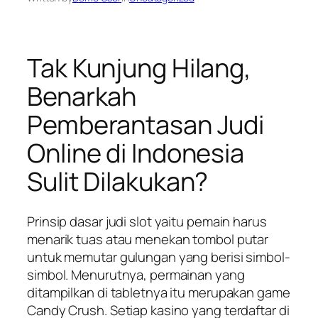
Tak Kunjung Hilang,
Benarkah
Pemberantasan Judi
Online di Indonesia
Sulit Dilakukan?
Prinsip dasar judi slot yaitu pemain harus
menarik tuas atau menekan tombol putar
untuk memutar gulungan yang berisi simbol-
simbol. Menurutnya, permainan yang
ditampilkan di tabletnya itu merupakan game
Candy Crush. Setiap kasino yang terdaftar di