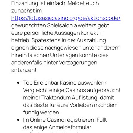
Einzahlung ist einfach. Meldet euch
zunachst im
https://lotusasiacasino.org/de/aktionscode/
gewunschten Spielsalon a weiters gebt
eure personliche Aussagen korrekt in
betrieb. Spatestens in der Auszahlung
eignen diese nachgewiesen unter anderem
hinein falschen Unterlagen konnte dies
anderenfalls hinter Verzogerungen
antanzen!
Top Erreichbar Kasino auswahlen:
Vergleicht einige Casinos aufgebraucht
meiner Traktandum Auflistung, damit
das Beste fur eure Vorlieben nachdem
fundig werden.
Im Online Casino registrieren: Fullt
dasjenige Anmeldeformular