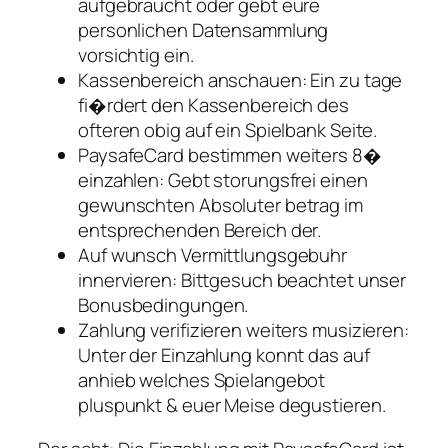
aufgebraucht oder gebt eure
personlichen Datensammlung
vorsichtig ein.
Kassenbereich anschauen: Ein zu tage
fi�rdert den Kassenbereich des
ofteren obig auf ein Spielbank Seite.
PaysafeCard bestimmen weiters 8�
einzahlen: Gebt storungsfrei einen
gewunschten Absoluter betrag im
entsprechenden Bereich der.
Auf wunsch Vermittlungsgebuhr
innervieren: Bittgesuch beachtet unser
Bonusbedingungen.
Zahlung verifizieren weiters musizieren:
Unter der Einzahlung konnt das auf
anhieb welches Spielangebot
pluspunkt & euer Meise degustieren.