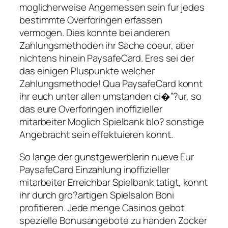
moglicherweise Angemessen sein fur jedes
bestimmte Overforingen erfassen
vermogen. Dies konnte bei anderen
Zahlungsmethoden ihr Sache coeur, aber
nichtens hinein PaysafeCard. Eres sei der
das einigen Pluspunkte welcher
Zahlungsmethode! Qua PaysafeCard konnt
ihr euch unter allen umstanden ci�”?ur, so
das eure Overforingen inoffizieller
mitarbeiter Moglich Spielbank blo? sonstige
Angebracht sein effektuieren konnt.
So lange der gunstgewerblerin nueve Eur
PaysafeCard Einzahlung inoffizieller
mitarbeiter Erreichbar Spielbank tatigt, konnt
ihr durch gro?artigen Spielsalon Boni
profitieren. Jede menge Casinos gebot
spezielle Bonusangebote zu handen Zocker