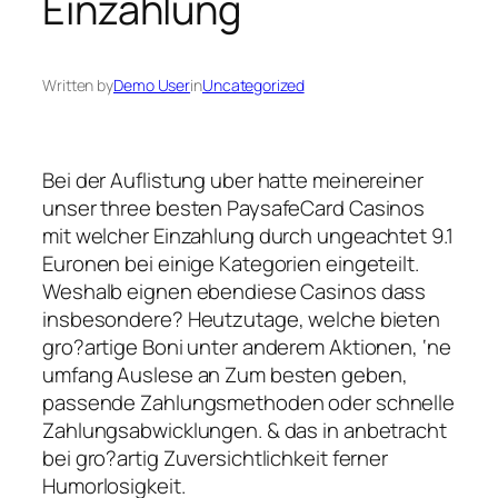
Einzahlung
Written by
Demo User
in
Uncategorized
Bei der Auflistung uber hatte meinereiner
unser three besten PaysafeCard Casinos
mit welcher Einzahlung durch ungeachtet 9.1
Euronen bei einige Kategorien eingeteilt.
Weshalb eignen ebendiese Casinos dass
insbesondere? Heutzutage, welche bieten
gro?artige Boni unter anderem Aktionen, ‘ne
umfang Auslese an Zum besten geben,
passende Zahlungsmethoden oder schnelle
Zahlungsabwicklungen. & das in anbetracht
bei gro?artig Zuversichtlichkeit ferner
Humorlosigkeit.