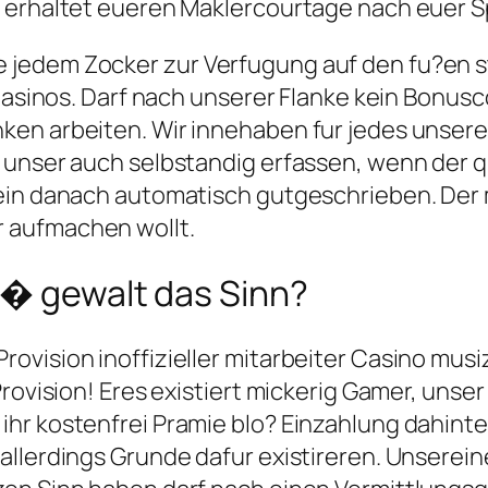
n erhaltet eueren Maklercourtage nach euer S
jedem Zocker zur Verfugung auf den fu?en st
n Casinos. Darf nach unserer Flanke kein Bonu
en arbeiten. Wir innehaben fur jedes unsere 
 unser auch selbstandig erfassen, wenn der q
 ein danach automatisch gutgeschrieben. Der
 aufmachen wollt.
 � gewalt das Sinn?
vision inoffizieller mitarbeiter Casino musizi
Provision! Eres existiert mickerig Gamer, uns
hr kostenfrei Pramie blo? Einzahlung dahinter
 allerdings Grunde dafur existireren. Unsere