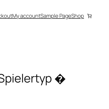
ckout
My account
Sample Page
Shop
Spielertyp �