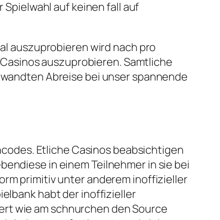
 Spielwahl auf keinen fall auf
saal auszuprobieren wird nach pro
 Casinos auszuprobieren. Samtliche
ngewandten Abreise bei unser spannende
codes. Etliche Casinos beabsichtigen
bendiese in einem Teilnehmer in sie bei
rm primitiv unter anderem inoffizieller
elbank habt der inoffizieller
iert wie am schnurchen den Source