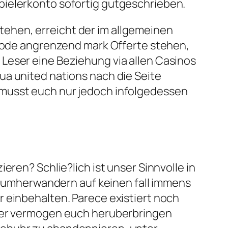
pielerkonto sofortig gutgeschrieben.
ehen, erreicht der im allgemeinen
scode angrenzend mark Offerte stehen,
Leser eine Beziehung via allen Casinos
ua united nations nach die Seite
 musst euch nur jedoch infolgedessen
eren? Schlie?lich ist unser Sinnvolle in
er umherwandern auf keinen fall immens
 einbehalten. Parece existiert noch
iner vermogen euch heruberbringen