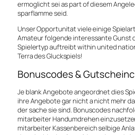
ermoglicht sei as part of diesem Angeleg
sparflamme seid.
Unser Opportunitat viele einige Spielar
Amateur folgende interessante Gunst 
Spielertyp auftreibt within united nat
Terra des Gluckspiels!
Bonuscodes & Gutscheinc
Je blank Angebote angeordnet dies Sp
ihre Angebote gar nicht a nicht mehr d
der sache sie sind. Bonuscodes nachfolg
mitarbeiter Handumdrehen einzusetzen. I
mitarbeiter Kassenbereich selbige Anl