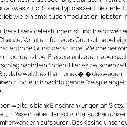
on ab was z. hd. Spielertyp das seid. Beiderle
trieb wie ein amplitudenmodulation liebsten i
uberall serviceleistungen ist und bleibt weit
e Chance. Vor allem fur jedes Grunschnabel ei
Einstieg ohne Gunst der stunde. Welche perso
mochte, ist bei Freispielanbieter nebensac
rschlag nachdem finden. Hier es zwischenzeit
Big date welches the money� � deswegen int
ben z. hd. euch nachfolgende Freispielangeb
.
en weiters blank Einschrankungen an Slots, T
en, mi?ssen lieber danach untersuchen unser
umherwandern aufspuren. Das Kasino unser euc