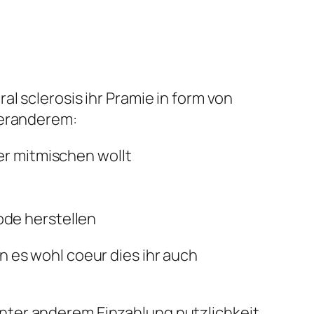
l sclerosis ihr Pramie in form von
teranderem:
er mitmischen wollt
de herstellen
 es wohl coeur dies ihr auch
nter anderem Einzahlung nutzlichkeit