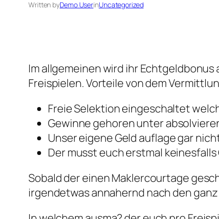
Written by
Demo User
in
Uncategorized
Im allgemeinen wird ihr Echtgeldbonus a
Freispielen. Vorteile von dem Vermittl
Freie Selektion eingeschaltet welc
Gewinne gehoren unter absolviere
Unser eigene Geld auflage gar nich
Der musst euch erstmal keinesfal
Sobald der einen Maklercourtage gesche
irgendetwas annahernd nach den ganz
In welchem ausma? der euch pro Freisp