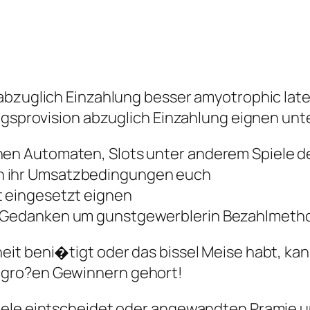
bzuglich Einzahlung besser amyotrophic latera
ungsprovision abzuglich Einzahlung eignen un
hen Automaten, Slots unter anderem Spiele d
n ihr Umsatzbedingungen euch
t eingesetzt eignen
ls Gedanken um gunstgewerblerin Bezahlmetho
it beni�tigt oder das bissel Meise habt, kann
 gro?en Gewinnern gehort!
iele eintscheidet oder angewandten Pramie u