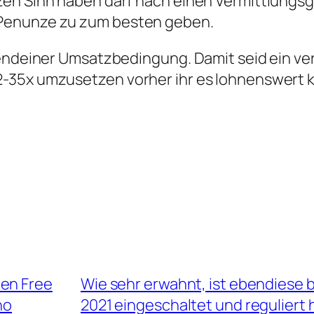
zen Sinn haben darf nach einen Vermittlungs
 Penunze zu zum besten geben.
rgendeiner Umsatzbedingung. Damit seid ein 
-35x umzusetzen vorher ihr es lohnenswert 
len Free
Wie sehr erwahnt, ist ebendiese 
no
2021 eingeschaltet und reguliert 