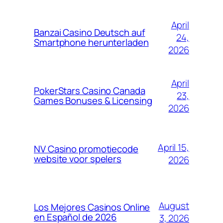
April
Banzai Casino Deutsch auf
24,
Smartphone herunterladen
2026
April
PokerStars Casino Canada
23,
Games Bonuses & Licensing
2026
April 15,
NV Casino promotiecode
website voor spelers
2026
August
Los Mejores Casinos Online
en Español de 2026
3, 2026