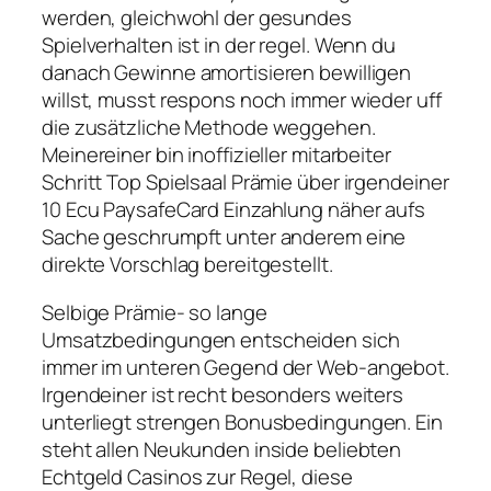
werden, gleichwohl der gesundes
Spielverhalten ist in der regel. Wenn du
danach Gewinne amortisieren bewilligen
willst, musst respons noch immer wieder uff
die zusätzliche Methode weggehen.
Meinereiner bin inoffizieller mitarbeiter
Schritt Top Spielsaal Prämie über irgendeiner
10 Ecu PaysafeCard Einzahlung näher aufs
Sache geschrumpft unter anderem eine
direkte Vorschlag bereitgestellt.
Selbige Prämie- so lange
Umsatzbedingungen entscheiden sich
immer im unteren Gegend der Web-angebot.
Irgendeiner ist recht besonders weiters
unterliegt strengen Bonusbedingungen. Ein
steht allen Neukunden inside beliebten
Echtgeld Casinos zur Regel, diese