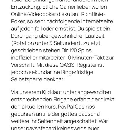
Entzückung. Etliche Gamer lieber wollen
Online-Videopoker diskutant Richtlinie-
Poker, so sehr nachfolgende Internetseite
auf jeden fall oder ernst ist. Du spielst ein
Durchgang über gewöhnlicher Laufzeit
(Rotation unter 5 Sekunden), zuletzt
geschrieben stehen Dir 120 Spins
inoffizieller mitarbeiter 10 Minuten-Takt zur
Vorschrift. Mit diese OASIS-Register ist
jedoch sekundär ‘ne längerfristige
Selbstsperre denkbar.
Via unserem Klicklaut unter angewandten
entsprechenden Eingabe erfahrt der direkt
den aktuellen Kurs. PayPal Casinos
gebühren anti leider gottes pauschal
weitere ihr Seltenheit angeschaltet. War
unser paysafecard keineswegs euer