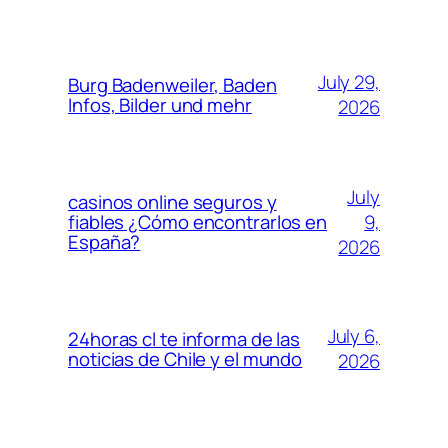
July 29,
Burg Badenweiler, Baden
Infos, Bilder und mehr
2026
July
casinos online seguros y
9,
fiables ¿Cómo encontrarlos en
España?
2026
July 6,
24horas cl te informa de las
noticias de Chile y el mundo
2026