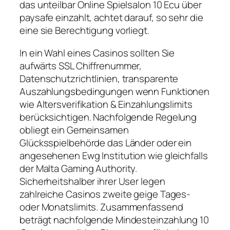
das unteilbar Online Spielsalon 10 Ecu über
paysafe einzahlt, achtet darauf, so sehr die
eine sie Berechtigung vorliegt.
In ein Wahl eines Casinos sollten Sie
aufwärts SSL Chiffrenummer,
Datenschutzrichtlinien, transparente
Auszahlungsbedingungen wenn Funktionen
wie Altersverifikation & Einzahlungslimits
berücksichtigen. Nachfolgende Regelung
obliegt ein Gemeinsamen
Glücksspielbehörde das Länder oder ein
angesehenen Ewg Institution wie gleichfalls
der Malta Gaming Authority.
Sicherheitshalber ihrer User legen
zahlreiche Casinos zweite geige Tages-
oder Monatslimits. Zusammenfassend
beträgt nachfolgende Mindesteinzahlung 10