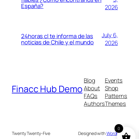
España?
2026
July 6,
24horas cl te informa de las
noticias de Chile y el mundo
2026
Blog
Events
Finacc Hub Demo
About
Shop
FAQs
Patterns
Authors
Themes
0
Twenty Twenty-Five
Designed with
WordPress