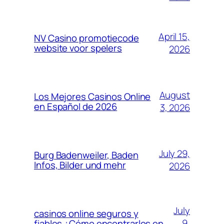
April 15,
NV Casino promotiecode
website voor spelers
2026
August
Los Mejores Casinos Online
en Español de 2026
3, 2026
July 29,
Burg Badenweiler, Baden
Infos, Bilder und mehr
2026
July
casinos online seguros y
9,
fiables ¿Cómo encontrarlos en