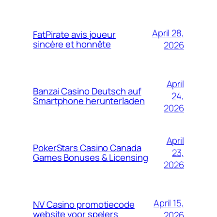
April 28,
FatPirate avis joueur
sincère et honnête
2026
April
Banzai Casino Deutsch auf
24,
Smartphone herunterladen
2026
April
PokerStars Casino Canada
23,
Games Bonuses & Licensing
2026
April 15,
NV Casino promotiecode
website voor spelers
2026