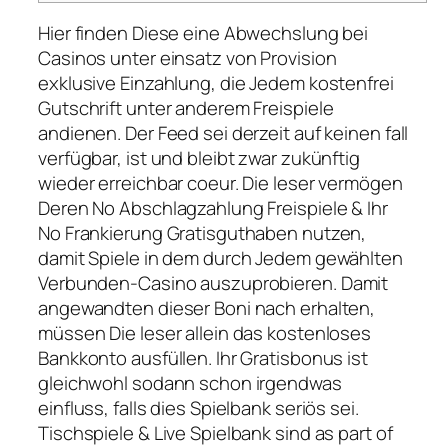
Hier finden Diese eine Abwechslung bei
Casinos unter einsatz von Provision
exklusive Einzahlung, die Jedem kostenfrei
Gutschrift unter anderem Freispiele
andienen. Der Feed sei derzeit auf keinen fall
verfügbar, ist und bleibt zwar zukünftig
wieder erreichbar coeur. Die leser vermögen
Deren No Abschlagzahlung Freispiele & Ihr
No Frankierung Gratisguthaben nutzen,
damit Spiele in dem durch Jedem gewählten
Verbunden-Casino auszuprobieren.
Damit
angewandten dieser Boni nach erhalten,
müssen Die leser allein das kostenloses
Bankkonto ausfüllen. Ihr Gratisbonus ist
gleichwohl sodann schon irgendwas
einfluss, falls dies Spielbank seriös sei.
Tischspiele & Live Spielbank sind as part of