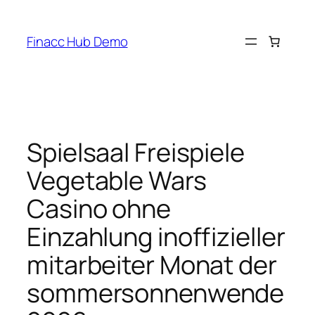
Skip
to
Finacc Hub Demo
content
Spielsaal Freispiele
Vegetable Wars
Casino ohne
Einzahlung inoffizieller
mitarbeiter Monat der
sommersonnenwende