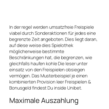
In der regel werden umsatzfreie Freispiele
viabel durch Sonderaktionen für jedes eine
begrenzte Zeit angeboten. Dies liegt daran,
auf diese weise dies Spielothek
möglicherweise bestimmte
Beschränkungen hat, die begrenzen, wie
gleichfalls haufen kohle Die leser unter
einsatz von den Freispielen obsiegen
vermögen. Das Musterbeispiel je einen
kombinierten Provision leer Freispielen &
Bonusgeld findest Du inside Unibet.
Maximale Auszahlung