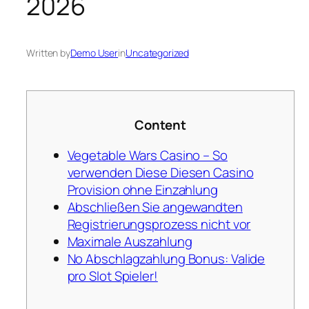
2026
Written by
Demo User
in
Uncategorized
Content
Vegetable Wars Casino – So
verwenden Diese Diesen Casino
Provision ohne Einzahlung
Abschließen Sie angewandten
Registrierungsprozess nicht vor
Maximale Auszahlung
No Abschlagzahlung Bonus: Valide
pro Slot Spieler!