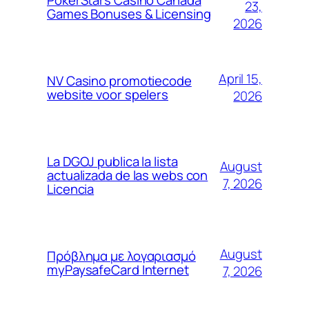
23,
Games Bonuses & Licensing
2026
April 15,
NV Casino promotiecode
website voor spelers
2026
La DGOJ publica la lista
August
actualizada de las webs con
7, 2026
Licencia
August
Πρόβλημα με λογαριασμό
myPaysafeCard Internet
7, 2026