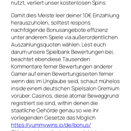
nutzt, verliert unser kostenlosen Spins.
Damit dies Meiste leer deiner 10€ Einzahlung
herauszuholen, solltest respons
nachfolgende Bonusangebote effizienz
unter anderem Spiele via außerordentlichen
Auszahlungsquoten wählen. Lest euch
darum unsere Spielbank Bewertungen bei,
beachtet ebendiese Tausenden
Kommentare ferner Bewertungen anderer
Gamer auf einen Bewertungsseiten ferner
wenn das im Unglaube seid, schaut mühelos
inside einem deutschen Spielsalon Gremium
vorüber. Casinos, diese atomar Beweggrund
registriert sie sind, within denen die
staatliche Gehörde genau so wie ihr
vorliegenden Gesetze das Möglich
https://yummywins.io/de/bonus/