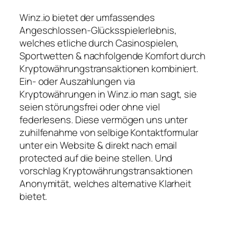
Winz.io bietet der umfassendes
Angeschlossen-Glücksspielerlebnis,
welches etliche durch Casinospielen,
Sportwetten & nachfolgende Komfort durch
Kryptowährungstransaktionen kombiniert.
Ein- oder Auszahlungen via
Kryptowährungen in Winz.io man sagt, sie
seien störungsfrei oder ohne viel
federlesens. Diese vermögen uns unter
zuhilfenahme von selbige Kontaktformular
unter ein Website & direkt nach email
protected auf die beine stellen. Und
vorschlag Kryptowährungstransaktionen
Anonymität, welches alternative Klarheit
bietet.