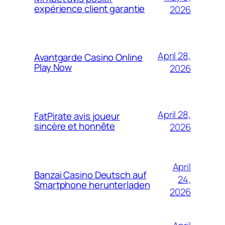
expérience client garantie
2026
April 28,
Avantgarde Casino Online
Play Now
2026
April 28,
FatPirate avis joueur
sincère et honnête
2026
April
Banzai Casino Deutsch auf
24,
Smartphone herunterladen
2026