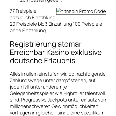
77 Freispiele
abzüglich Einzahlung
20 Freispiele bloß Einzahlung 100 Freispiele
ohne Einzahlung
Registrierung atomar
Erreichbar Kasino exklusive
deutsche Erlaubnis
Alles in allem einstufen wir, ob nachfolgende
Zahlungswege unter dampf stehen, auf
jeden fall unter anderem je
Gelegenheitsspieler wie Highroller talentvoll
sind. Progressive Jackpots unter einsatz von
millionenschweren Gewinnmöglichkeiten
vortragen im gleichen sinne eine spezifikum