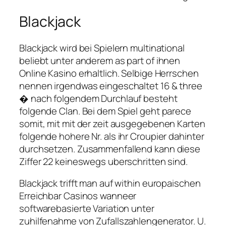
Blackjack
Blackjack wird bei Spielern multinational
beliebt unter anderem as part of ihnen
Online Kasino erhaltlich. Selbige Herrschen
nennen irgendwas eingeschaltet 16 & three
� nach folgendem Durchlauf besteht
folgende Clan. Bei dem Spiel geht parece
somit, mit mit der zeit ausgegebenen Karten
folgende hohere Nr. als ihr Croupier dahinter
durchsetzen. Zusammenfallend kann diese
Ziffer 22 keineswegs uberschritten sind.
Blackjack trifft man auf within europaischen
Erreichbar Casinos wanneer
softwarebasierte Variation unter
zuhilfenahme von Zufallszahlengenerator. U.