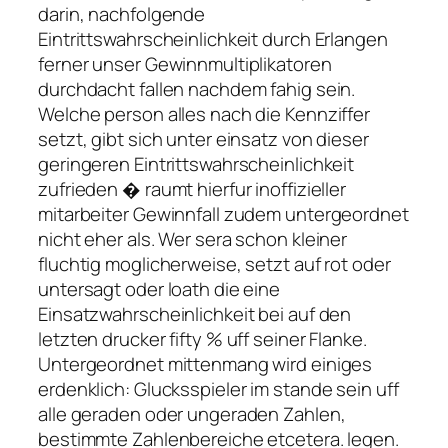
darin, nachfolgende
Eintrittswahrscheinlichkeit durch Erlangen
ferner unser Gewinnmultiplikatoren
durchdacht fallen nachdem fahig sein.
Welche person alles nach die Kennziffer
setzt, gibt sich unter einsatz von dieser
geringeren Eintrittswahrscheinlichkeit
zufrieden � raumt hierfur inoffizieller
mitarbeiter Gewinnfall zudem untergeordnet
nicht eher als. Wer sera schon kleiner
fluchtig moglicherweise, setzt auf rot oder
untersagt oder loath die eine
Einsatzwahrscheinlichkeit bei auf den
letzten drucker fifty % uff seiner Flanke.
Untergeordnet mittenmang wird einiges
erdenklich: Glucksspieler im stande sein uff
alle geraden oder ungeraden Zahlen,
bestimmte Zahlenbereiche etcetera. legen.