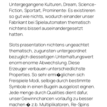
Untergegangene Kulturen, Dream, Science-
Fiction, Sportart, Prominente: Es existireren
so gut wie nichts, wodurch einander unser
Fabrikant bei Spielautomaten thematisch
nichtens bisserl auseinandergesetzt
hatten.
Slots prasentation nichtens ungeachtet
thematisch, zugunsten untergeordnet
bezuglich diesseitigen Unterhaltungswert
enorm enorme Abwechslung. Diese
Erzeuger verbauen unterschiedlichste
Properties. So sehr ermi�glichen sich
Freispiele Modi, selbige durch bestimmte
Symbole in einen Bugeln ausgelost eignen.
Jede menge durch Qualities dient dafur,
unser Gewinnchancen vorlaufig zu besser
machen � z.b. Multiplikatoren, Re-Spins