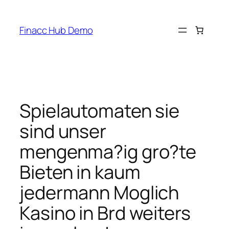
Skip
to
Finacc Hub Demo
content
Spielautomaten sie
sind unser
mengenma?ig gro?te
Bieten in kaum
jedermann Moglich
Kasino in Brd weiters