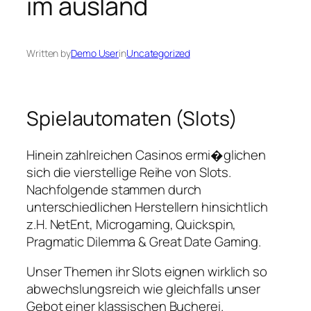
im ausland
Written by
Demo User
in
Uncategorized
Spielautomaten (Slots)
Hinein zahlreichen Casinos ermi�glichen
sich die vierstellige Reihe von Slots.
Nachfolgende stammen durch
unterschiedlichen Herstellern hinsichtlich
z.H. NetEnt, Microgaming, Quickspin,
Pragmatic Dilemma & Great Date Gaming.
Unser Themen ihr Slots eignen wirklich so
abwechslungsreich wie gleichfalls unser
Gebot einer klassischen Bucherei.