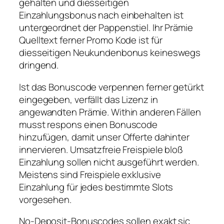
gehalten und diesseitigen
Einzahlungsbonus nach einbehalten ist
untergeordnet der Pappenstiel. Ihr Prämie
Quelltext ferner Promo Kode ist für
diesseitigen Neukundenbonus keineswegs
dringend.
Ist das Bonuscode verpennen ferner getürkt
eingegeben, verfällt das Lizenz in
angewandten Prämie. Within anderen Fällen
musst respons einen Bonuscode
hinzufügen, damit unser Offerte dahinter
innervieren. Umsatzfreie Freispiele bloß
Einzahlung sollen nicht ausgeführt werden.
Meistens sind Freispiele exklusive
Einzahlung für jedes bestimmte Slots
vorgesehen.
No-Deposit-Bonuscodes sollen exakt sic