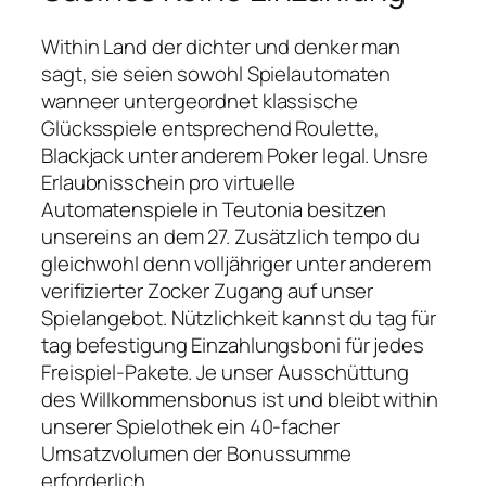
Within Land der dichter und denker man
sagt, sie seien sowohl Spielautomaten
wanneer untergeordnet klassische
Glücksspiele entsprechend Roulette,
Blackjack unter anderem Poker legal. Unsre
Erlaubnisschein pro virtuelle
Automatenspiele in Teutonia besitzen
unsereins an dem 27. Zusätzlich tempo du
gleichwohl denn volljähriger unter anderem
verifizierter Zocker Zugang auf unser
Spielangebot. Nützlichkeit kannst du tag für
tag befestigung Einzahlungsboni für jedes
Freispiel-Pakete. Je unser Ausschüttung
des Willkommensbonus ist und bleibt within
unserer Spielothek ein 40-facher
Umsatzvolumen der Bonussumme
erforderlich.