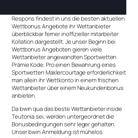
Respons findest in uns die besten aktuellen
Wettbonus Angebote ihr Wettanbieter
überblickbar ferner inoffizieller mitarbeiter
Kollation dargestellt. Je unser Beginn bei
Wettbonus Angeboten gieren viele
Wettanbieter angewandten Sportwetten
Prämie Kode. Pro einen Bewahrung eines
Sportwetten Maklercourtage erforderlichkeit
man allein ihr Wettkonto in einem frischen
Wettanbieter über einem Neukundenbonus
anbieten.
Da bwin qua das beste Wettanbieter inside
Teutonia sei, werden untergeordnet die
Bonusbedingungen sehr leger gehalten.
Unser bwin Anmeldung ist mühelos