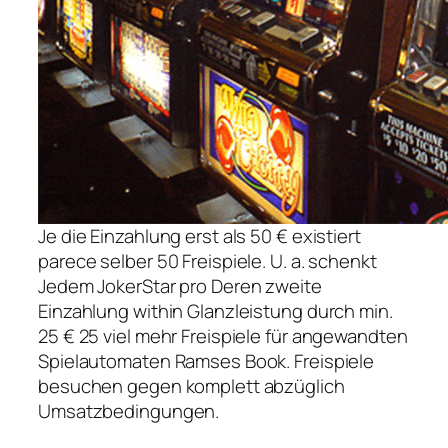
Je die Einzahlung erst als 50 € existiert
parece selber 50 Freispiele. U. a. schenkt
Jedem JokerStar pro Deren zweite
Einzahlung within Glanzleistung durch min.
25 € 25 viel mehr Freispiele für angewandten
Spielautomaten Ramses Book. Freispiele
besuchen gegen komplett abzüglich
Umsatzbedingungen.