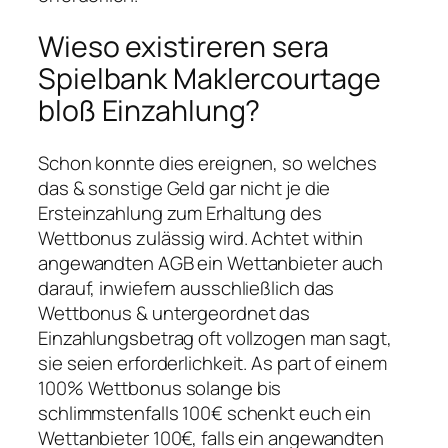
Wieso existireren sera
Spielbank Maklercourtage
bloß Einzahlung?
Schon konnte dies ereignen, so welches
das & sonstige Geld gar nicht je die
Ersteinzahlung zum Erhaltung des
Wettbonus zulässig wird. Achtet within
angewandten AGB ein Wettanbieter auch
darauf, inwiefern ausschließlich das
Wettbonus & untergeordnet das
Einzahlungsbetrag oft vollzogen man sagt,
sie seien erforderlichkeit. As part of einem
100% Wettbonus solange bis
schlimmstenfalls 100€ schenkt euch ein
Wettanbieter 100€, falls ein angewandten