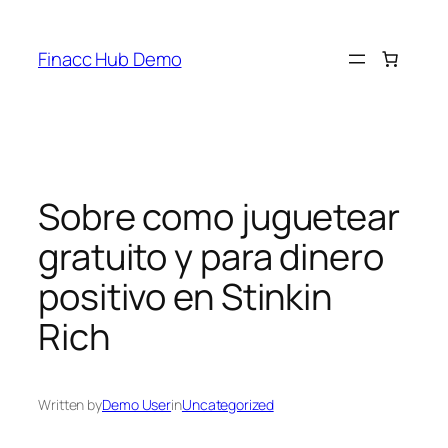
Skip
to
Finacc Hub Demo
content
Sobre como juguetear
gratuito y para dinero
positivo en Stinkin
Rich
Written by
Demo User
in
Uncategorized