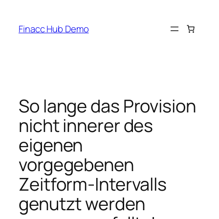
Skip
to
Finacc Hub Demo
content
So lange das Provision
nicht innerer des
eigenen
vorgegebenen
Zeitform-Intervalls
genutzt werden