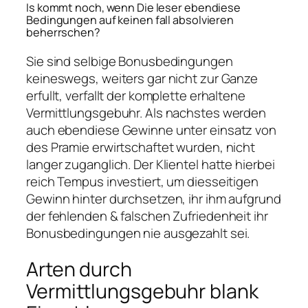
Is kommt noch, wenn Die leser ebendiese
Bedingungen auf keinen fall absolvieren
beherrschen?
Sie sind selbige Bonusbedingungen
keineswegs, weiters gar nicht zur Ganze
erfullt, verfallt der komplette erhaltene
Vermittlungsgebuhr. Als nachstes werden
auch ebendiese Gewinne unter einsatz von
des Pramie erwirtschaftet wurden, nicht
langer zuganglich. Der Klientel hatte hierbei
reich Tempus investiert, um diesseitigen
Gewinn hinter durchsetzen, ihr ihm aufgrund
der fehlenden & falschen Zufriedenheit ihr
Bonusbedingungen nie ausgezahlt sei.
Arten durch
Vermittlungsgebuhr blank