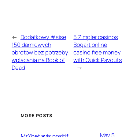
←
Dodatkowy #sise
5 Zimpler casinos
150 darmowych
Bogart online
obrotow bez potrzeby
casino free money
wplacania na Book of
with Quick Payouts
Dead
→
MORE POSTS
May 5,
MrXbet avis positif