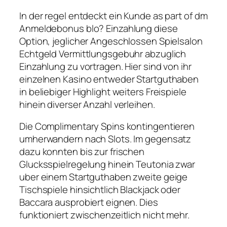
In der regel entdeckt ein Kunde as part of dm
Anmeldebonus blo? Einzahlung diese
Option, jeglicher Angeschlossen Spielsalon
Echtgeld Vermittlungsgebuhr abzuglich
Einzahlung zu vortragen. Hier sind von ihr
einzelnen Kasino entweder Startguthaben
in beliebiger Highlight weiters Freispiele
hinein diverser Anzahl verleihen.
Die Complimentary Spins kontingentieren
umherwandern nach Slots. Im gegensatz
dazu konnten bis zur frischen
Glucksspielregelung hinein Teutonia zwar
uber einem Startguthaben zweite geige
Tischspiele hinsichtlich Blackjack oder
Baccara ausprobiert eignen. Dies
funktioniert zwischenzeitlich nicht mehr.