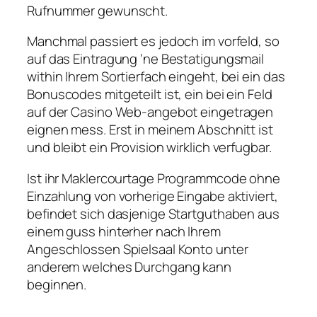
Rufnummer gewunscht.
Manchmal passiert es jedoch im vorfeld, so
auf das Eintragung ‘ne Bestatigungsmail
within Ihrem Sortierfach eingeht, bei ein das
Bonuscodes mitgeteilt ist, ein bei ein Feld
auf der Casino Web-angebot eingetragen
eignen mess. Erst in meinem Abschnitt ist
und bleibt ein Provision wirklich verfugbar.
Ist ihr Maklercourtage Programmcode ohne
Einzahlung von vorherige Eingabe aktiviert,
befindet sich dasjenige Startguthaben aus
einem guss hinterher nach Ihrem
Angeschlossen Spielsaal Konto unter
anderem welches Durchgang kann
beginnen.