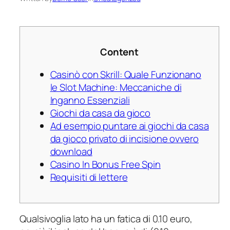
Content
Casinò con Skrill: Quale Funzionano
le Slot Machine: Meccaniche di
Inganno Essenziali
Giochi da casa da gioco
Ad esempio puntare ai giochi da casa
da gioco privato di incisione ovvero
download
Casino In Bonus Free Spin
Requisiti di lettere
Qualsivoglia lato ha un fatica di 0.10 euro,