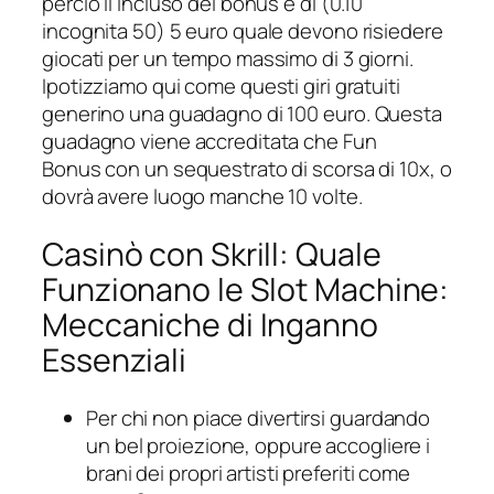
perciò il incluso del bonus è di (0.10
incognita 50) 5 euro quale devono risiedere
giocati per un tempo massimo di 3 giorni.
Ipotizziamo qui come questi giri gratuiti
generino una guadagno di 100 euro.
Questa
guadagno viene accreditata che Fun
Bonus con un sequestrato di scorsa di 10x, o
dovrà avere luogo manche 10 volte.
Casinò con Skrill: Quale
Funzionano le Slot Machine:
Meccaniche di Inganno
Essenziali
Per chi non piace divertirsi guardando
un bel proiezione, oppure accogliere i
brani dei propri artisti preferiti come