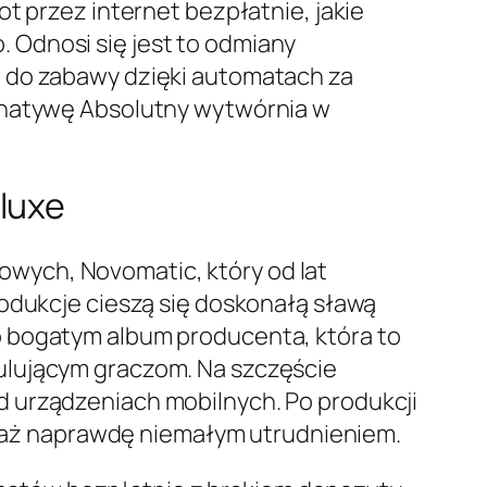
t przez internet bezpłatnie, jakie
 Odnosi się jest to odmiany
e do zabawy dzięki automatach za
ernatywę Absolutny wytwórnia w
luxe
wych, Novomatic, który od lat
rodukcje cieszą się doskonałą sławą
o bogatym album producenta, która to
ulującym graczom. Na szczęście
d urządzeniach mobilnych. Po produkcji
wo aż naprawdę niemałym utrudnieniem.