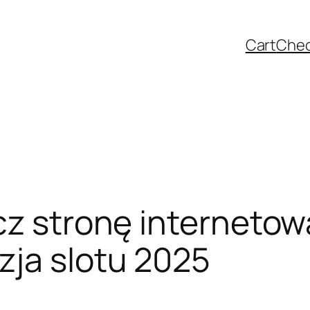
Cart
Che
acz stronę internet
zja slotu 2025