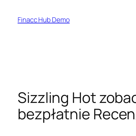
Skip
to
Finacc Hub Demo
content
Sizzling Hot zob
bezpłatnie Recen