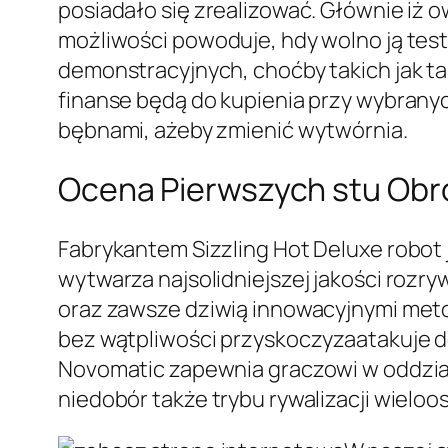
posiadało się zrealizować. Głównie iż o
możliwości powoduje, hdy wolno ją tes
demonstracyjnych, choćby takich jak t
finanse będą do kupienia przy wybrany
bębnami, ażeby zmienić wytwórnia.
Ocena Pierwszych stu Obro
Fabrykantem Sizzling Hot Deluxe robo
wytwarza najsolidniejszej jakości rozr
oraz zawsze dziwią innowacyjnymi meto
bez wątpliwości przyskoczyzaatakuje d
Novomatic zapewnia graczowi w oddział
niedobór także trybu rywalizacji wielo