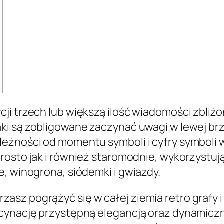
ji trzech lub większą ilość wiadomości zbliżo
aki są zobligowane zaczynać uwagi w lewej br
leżności od momentu symboli i cyfry symboli
prosto jak i również staromodnie, wykorzystu
e, winogrona, siódemki i gwiazdy.
z pogrążyć się w całej ziemia retro grafy i i
scynację przystępną elegancją oraz dynamiczn