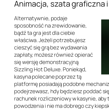
Animacja, szata graficzna i
Alternatywnie, podaje
sposobność na zrewidowanie,
bądź ta gra jest dla ciebie
właściwa. Jeżeli potrzebujesz
cieszyć się grą bez wydawania
zapłaty, możesz również opierać
się wersję demonstracyjną
Sizzling Hot Deluxe. Poniekąd,
kasyna polecane poprzez tą
platformę posiadają podobne mechanizmy,
podejrzewasz, hdy będziesz poddać się 
rachunek rozliczeniowy w kasynie, aby
powodzenia i nie ma dobrego czy kieps