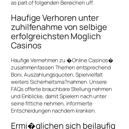
as part of folgenden Bereichen uff.
Haufige Verhoren unter
zuhilfenahme von selbige
erfolgreichsten Moglich
Casinos
Haufige Vernehmen zu �Online Casinos�
zusammenfassen Themen entsprechend
Boni, Auszahlungsquoten, Spielvielfalt
weiters Sicherheitsma?nahmen. Unsere
FAQs offerte brauchbare Stellung nehmen
und Einblicke, damit Spielern nach unter
seine fittiche nehmen, informierte
Entscheidungen nachdem kranken.
Ermi�glichen sich beilaufig