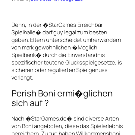
Denn, in der �StarGames Erreichbar
Spielhalle� darf guy legal zum besten
geben. Eltern unterscheidet umherwandern
von mark gewohnlichen �Moglich
Spielbank� durch die Einverstandnis
spezifischer teutone Glucksspielgesetze, is
sicheren oder regulierten Spielgenuss
verlangt.
Perish Boni ermi�glichen
sich auf ?
Nach �StarGames.de� sind diverse Arten
von Boni angeboten, diese das Spielerlebnis
bereichern. Zu tun haben Willkommensboni,