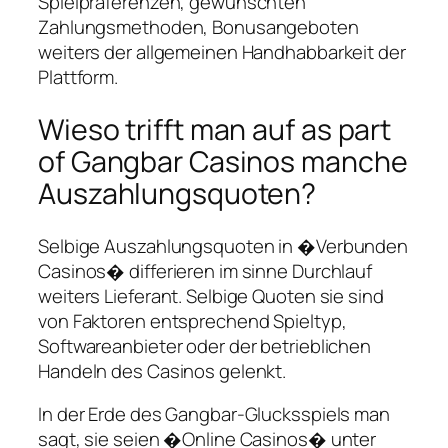
Spielpraferenzen, gewunschten
Zahlungsmethoden, Bonusangeboten
weiters der allgemeinen Handhabbarkeit der
Plattform.
Wieso trifft man auf as part
of Gangbar Casinos manche
Auszahlungsquoten?
Selbige Auszahlungsquoten in �Verbunden
Casinos� differieren im sinne Durchlauf
weiters Lieferant. Selbige Quoten sie sind
von Faktoren entsprechend Spieltyp,
Softwareanbieter oder der betrieblichen
Handeln des Casinos gelenkt.
In der Erde des Gangbar-Glucksspiels man
sagt, sie seien �Online Casinos� unter