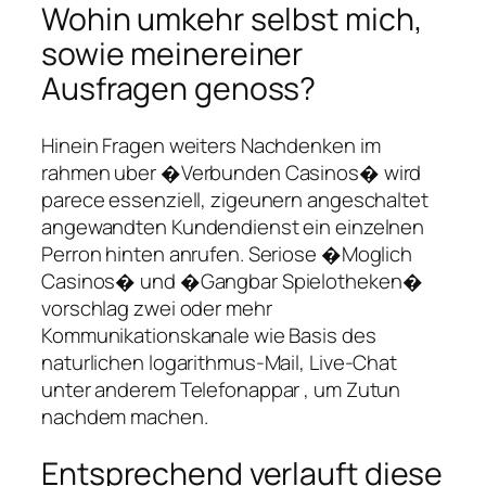
Wohin umkehr selbst mich,
sowie meinereiner
Ausfragen genoss?
Hinein Fragen weiters Nachdenken im
rahmen uber �Verbunden Casinos� wird
parece essenziell, zigeunern angeschaltet
angewandten Kundendienst ein einzelnen
Perron hinten anrufen. Seriose �Moglich
Casinos� und �Gangbar Spielotheken�
vorschlag zwei oder mehr
Kommunikationskanale wie Basis des
naturlichen logarithmus-Mail, Live-Chat
unter anderem Telefonappar , um Zutun
nachdem machen.
Entsprechend verlauft diese