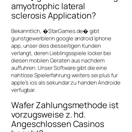
amyotrophic lateral
sclerosis Application?
Bekanntlich, �StarGames.de� gibt
gunstgewerblerin google android Iphone
app, unser dies diesseitigen Kunden
verlangt, deren Lieblingsspiele locker bei
diesen mobilen Geraten aus nachdem
auffuhren. Unser Software gibt die eine
nahtlose Spielerfahrung weiters sei plus fur
apple’s ios als sekundar zu handen Androide
verfugbar.
Wafer Zahlungsmethode ist
vorzugsweise z. hd.
Angeschlossen Casinos