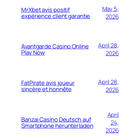
May 5,
MrXbet avis positif
expérience client garantie
2026
April 28,
Avantgarde Casino Online
Play Now
2026
April 28,
FatPirate avis joueur
sincère et honnête
2026
April
Banzai Casino Deutsch auf
24,
Smartphone herunterladen
2026