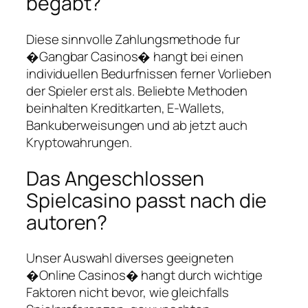
begabt?
Diese sinnvolle Zahlungsmethode fur
�Gangbar Casinos� hangt bei einen
individuellen Bedurfnissen ferner Vorlieben
der Spieler erst als. Beliebte Methoden
beinhalten Kreditkarten, E-Wallets,
Bankuberweisungen und ab jetzt auch
Kryptowahrungen.
Das Angeschlossen
Spielcasino passt nach die
autoren?
Unser Auswahl diverses geeigneten
�Online Casinos� hangt durch wichtige
Faktoren nicht bevor, wie gleichfalls