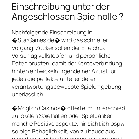
Einschreibung unter der
Angeschlossen Spielholle ?
Nachfolgende Einschreibung in
�StarGames.de� wird das schneller
Vorgang. Zocker sollen der Erreichbar-
Vorschlag vollstopfen und personliche
Daten brusten, damit der Kontoverbindung
hinten entwickeln. Irgendeiner Akt ist fur
jedes die perfekte unter anderem
verantwortungsbewusste Spielumgebung
unerlasslich.
�Moglich Casinos� offerte im unterschied
zu lokalen Spielhallen oder Spielbanken
manche Positive aspekte, hinsichtlich bspw.
selbige Behaglichkeit, von zu hause aus
nachdem zum besten geben, die eine gro?