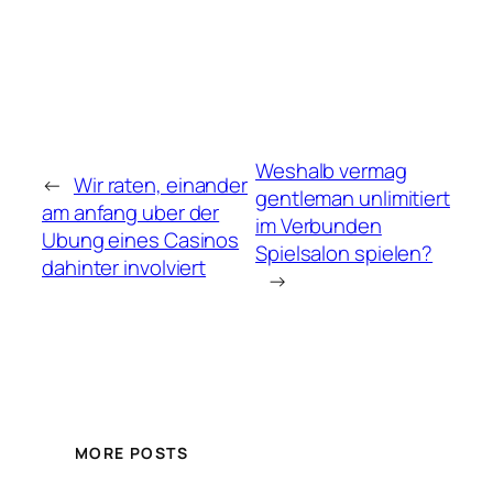
Weshalb vermag
←
Wir raten, einander
gentleman unlimitiert
am anfang uber der
im Verbunden
Ubung eines Casinos
Spielsalon spielen?
dahinter involviert
→
MORE POSTS