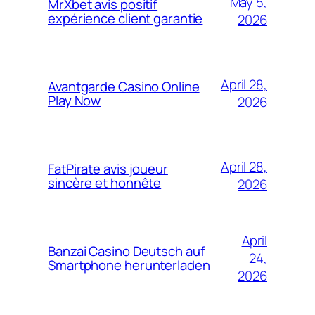
May 5,
MrXbet avis positif
expérience client garantie
2026
April 28,
Avantgarde Casino Online
Play Now
2026
April 28,
FatPirate avis joueur
sincère et honnête
2026
April
Banzai Casino Deutsch auf
24,
Smartphone herunterladen
2026