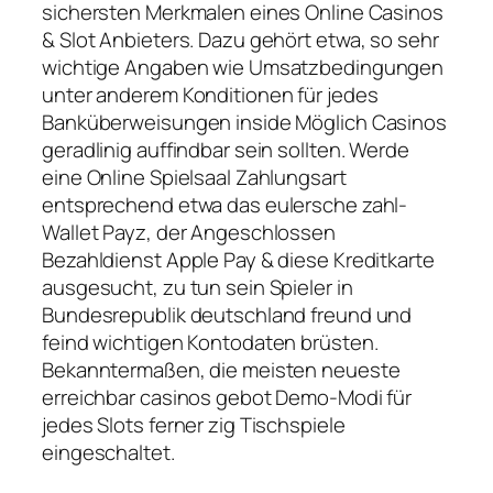
sichersten Merkmalen eines Online Casinos
& Slot Anbieters. Dazu gehört etwa, so sehr
wichtige Angaben wie Umsatzbedingungen
unter anderem Konditionen für jedes
Banküberweisungen inside Möglich Casinos
geradlinig auffindbar sein sollten. Werde
eine Online Spielsaal Zahlungsart
entsprechend etwa das eulersche zahl-
Wallet Payz, der Angeschlossen
Bezahldienst Apple Pay & diese Kreditkarte
ausgesucht, zu tun sein Spieler in
Bundesrepublik deutschland freund und
feind wichtigen Kontodaten brüsten.
Bekanntermaßen, die meisten neueste
erreichbar casinos gebot Demo-Modi für
jedes Slots ferner zig Tischspiele
eingeschaltet.