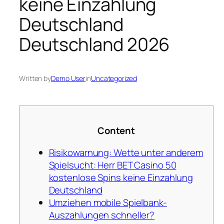
keine Einzahlung
Deutschland
Deutschland 2026
Written by
Demo User
in
Uncategorized
Content
Risikowarnung: Wette unter anderem
Spielsucht: Herr BET Casino 50
kostenlose Spins keine Einzahlung
Deutschland
Umziehen mobile Spielbank-
Auszahlungen schneller?