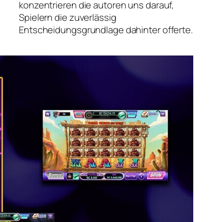
konzentrieren die autoren uns darauf,
Spielern die zuverlässig
Entscheidungsgrundlage dahinter offerte.