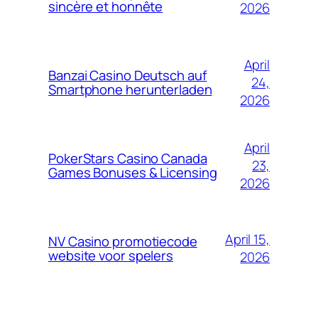
sincère et honnête
2026
April
Banzai Casino Deutsch auf
24,
Smartphone herunterladen
2026
April
PokerStars Casino Canada
23,
Games Bonuses & Licensing
2026
April 15,
NV Casino promotiecode
website voor spelers
2026