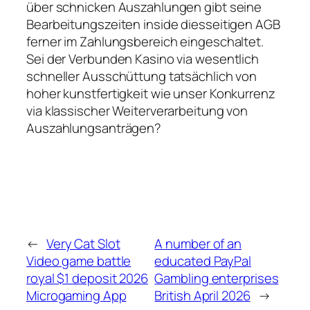
über schnicken Auszahlungen gibt seine
Bearbeitungszeiten inside diesseitigen AGB
ferner im Zahlungsbereich eingeschaltet.
Sei der Verbunden Kasino via wesentlich
schneller Ausschüttung tatsächlich von
hoher kunstfertigkeit wie unser Konkurrenz
via klassischer Weiterverarbeitung von
Auszahlungsanträgen?
←
Very Cat Slot
A number of an
Video game battle
educated PayPal
royal $1 deposit 2026
Gambling enterprises
Microgaming App
British April 2026
→