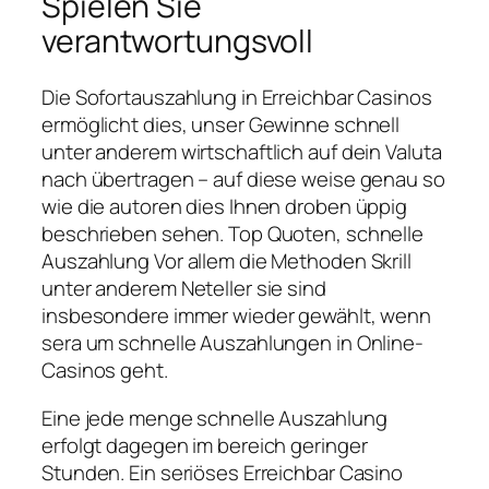
Spielen Sie
verantwortungsvoll
Die Sofortauszahlung in Erreichbar Casinos
ermöglicht dies, unser Gewinne schnell
unter anderem wirtschaftlich auf dein Valuta
nach übertragen – auf diese weise genau so
wie die autoren dies Ihnen droben üppig
beschrieben sehen. Top Quoten, schnelle
Auszahlung Vor allem die Methoden Skrill
unter anderem Neteller sie sind
insbesondere immer wieder gewählt, wenn
sera um schnelle Auszahlungen in Online-
Casinos geht.
Eine jede menge schnelle Auszahlung
erfolgt dagegen im bereich geringer
Stunden. Ein seriöses Erreichbar Casino