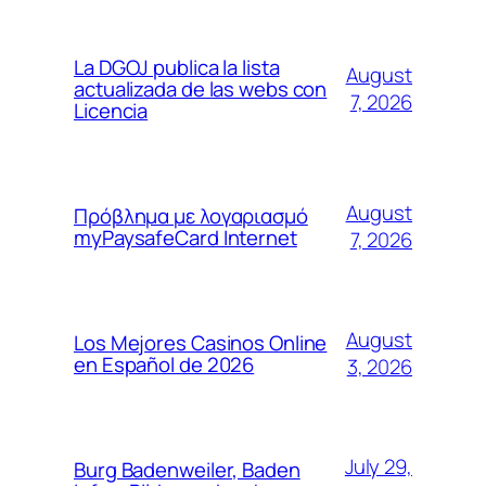
La DGOJ publica la lista
August
actualizada de las webs con
7, 2026
Licencia
August
Πρόβλημα με λογαριασμό
myPaysafeCard Internet
7, 2026
August
Los Mejores Casinos Online
en Español de 2026
3, 2026
July 29,
Burg Badenweiler, Baden