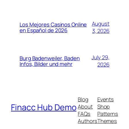
August
Los Mejores Casinos Online
en Español de 2026
3, 2026
July 29,
Burg Badenweiler, Baden
Infos, Bilder und mehr
2026
Blog
Events
Finacc Hub Demo
About
Shop
FAQs
Patterns
Authors
Themes