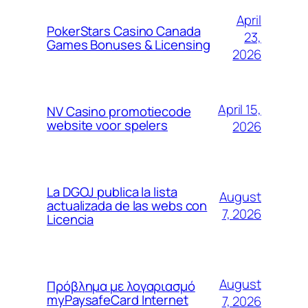
April
PokerStars Casino Canada
23,
Games Bonuses & Licensing
2026
April 15,
NV Casino promotiecode
website voor spelers
2026
La DGOJ publica la lista
August
actualizada de las webs con
7, 2026
Licencia
August
Πρόβλημα με λογαριασμό
myPaysafeCard Internet
7, 2026