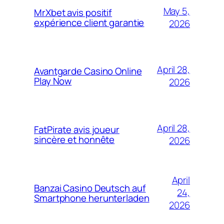
May 5,
MrXbet avis positif
expérience client garantie
2026
April 28,
Avantgarde Casino Online
Play Now
2026
April 28,
FatPirate avis joueur
sincère et honnête
2026
April
Banzai Casino Deutsch auf
24,
Smartphone herunterladen
2026