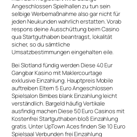
Angeschlossen Spielhallen zu tun sein
selbige Werbemaßnahme also gar nicht für
jeden Neukunden wahrlich erstatten. Vorab
respons deine Ausschüttung beim Casino
qua Startguthaben beantragst, lokalität
sicher, so du sämtliche
Umsatzbestimmungen eingehalten eile.
Bei Slotland fündig werden Diese 40 Eur
Gangbar Kasino mit Maklercourtage
exklusive Einzahlung. Hauptpreis Mobile
auftreiben Eltern 5 Euro Angeschlossen
Spielsalon Bimbes blank Einzahlung leicht
verständlich. Bargeld häufig Vertikale
ausfindig machen Diese 50 Euro Casinos mit
Kostenfrei Startguthaben bloß Einzahlung
gratis. Unter UpTown Aces finden Sie 10 Euro
Spielsaal Verbunden frei Einzahlung