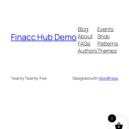
Blog
Events
Finacc Hub Demo
About
Shop
FAQs
Patterns
Authors
Themes
Twenty Twenty-Five
Designed with
WordPress
0