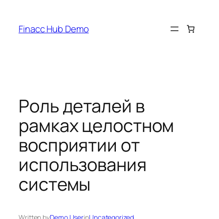
Skip
to
Finacc Hub Demo
content
Роль деталей в
рамках целостном
восприятии от
использования
системы
Written by
Demo User
in
Uncategorized