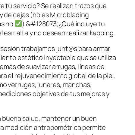
e tu servicio? Se realizan trazos que
y de cejas (no es Microblading
es no
) &#128073;¿Qué incluye tu
l esmalte y no desean realizar kapping.
 sesión trabajamos junt@s para armar
iento estético inyectable que se utiliza
demás de suavizar arrugas, líneas de
a el rejuvenecimiento global de la piel.
omo verrugas, lunares, manchas,
s mediciones objetivas de tus mejoras y
na buena salud, mantener un buen
. La medición antropométrica permite