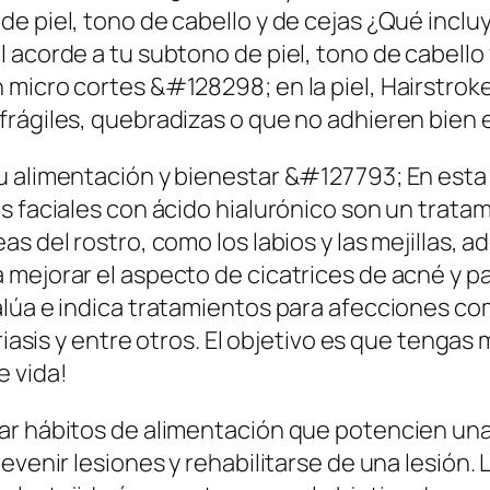
e piel, tono de cabello y de cejas ¿Qué incluy
 acorde a tu subtono de piel, tono de cabello 
 micro cortes &#128298; en la piel, Hairstrok
rágiles, quebradizas o que no adhieren bien e
u alimentación y bienestar &#127793; En esta
s faciales con ácido hialurónico son un tratam
s del rostro, como los labios y las mejillas, a
mejorar el aspecto de cicatrices de acné y par
alúa e indica tratamientos para afecciones c
oriasis y entre otros. El objetivo es que tenga
e vida!
rar hábitos de alimentación que potencien u
revenir lesiones y rehabilitarse de una lesión