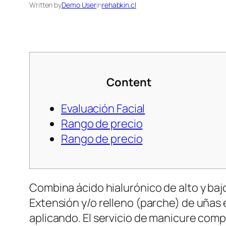
Written by
Demo User
in
rehabkin.cl
Content
Evaluación Facial
Rango de precio
Rango de precio
Combina ácido hialurónico de alto y ba
Extensión y/o relleno (parche) de uñas e
aplicando. El servicio de manicure comp