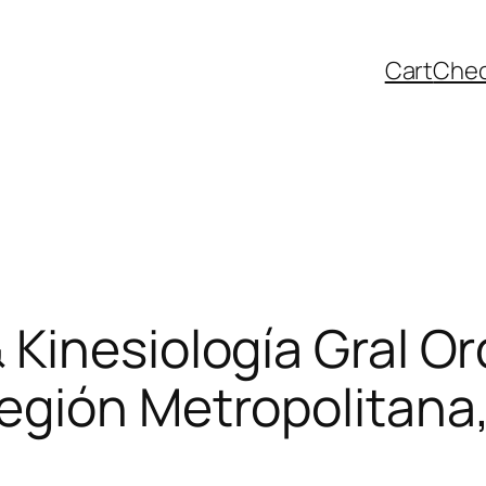
Cart
Che
Kinesiología Gral Or
egión Metropolitana,