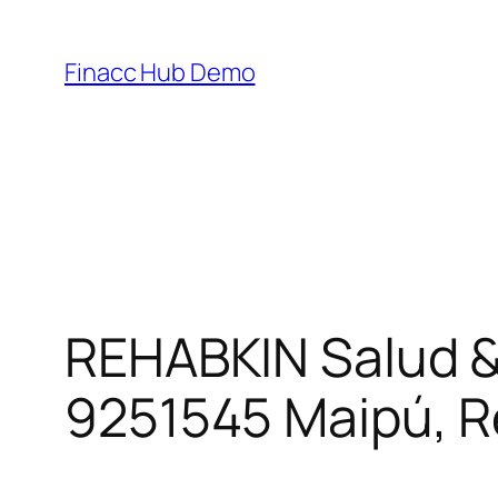
Skip
to
Finacc Hub Demo
content
REHABKIN Salud & 
9251545 Maipú, R