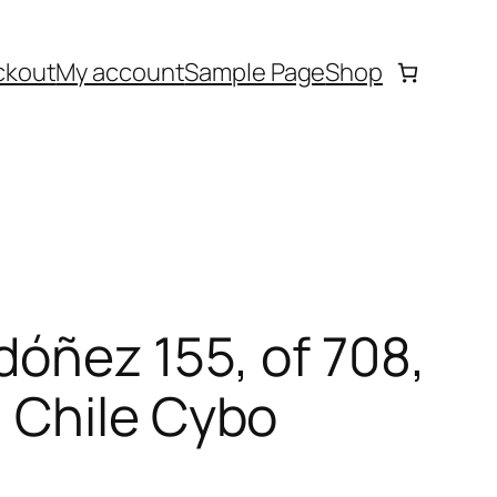
ckout
My account
Sample Page
Shop
dóñez 155, of 708,
 Chile Cybo