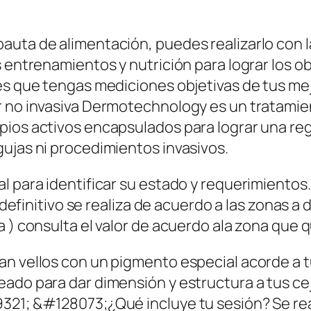
auta de alimentación, puedes realizarlo con l
 entrenamientos y nutrición para lograr los ob
 es que tengas mediciones objetivas de tus me
r no invasiva Dermotechnology es un tratamie
pios activos encapsulados para lograr una reg
ujas ni procedimientos invasivos.
l para identificar su estado y requerimientos
 definitivo se realiza de acuerdo a las zonas a d
 ) consulta el valor de acuerdo ala zona que qu
n vellos con un pigmento especial acorde a tu
eado para dar dimensión y estructura a tus c
321; &#128073;¿Qué incluye tu sesión? Se re