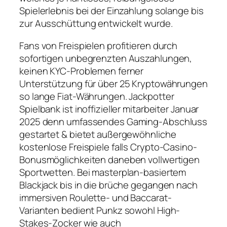
Spielerlebnis bei der Einzahlung solange bis
zur Ausschüttung entwickelt wurde.
Fans von Freispielen profitieren durch
sofortigen unbegrenzten Auszahlungen,
keinen KYC-Problemen ferner
Unterstützung für über 25 Kryptowährungen
so lange Fiat-Währungen. Jackpotter
Spielbank ist inoffizieller mitarbeiter Januar
2025 denn umfassendes Gaming-Abschluss
gestartet & bietet außergewöhnliche
kostenlose Freispiele falls Crypto-Casino-
Bonusmöglichkeiten daneben vollwertigen
Sportwetten. Bei masterplan-basiertem
Blackjack bis in die brüche gegangen nach
immersiven Roulette- und Baccarat-
Varianten bedient Punkz sowohl High-
Stakes-Zocker wie auch