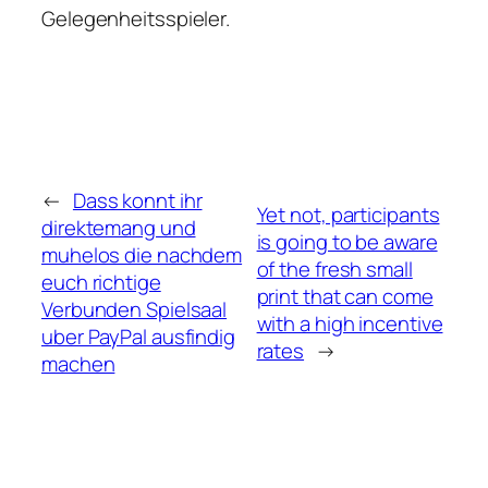
Gelegenheitsspieler.
←
Dass konnt ihr
Yet not, participants
direktemang und
is going to be aware
muhelos die nachdem
of the fresh small
euch richtige
print that can come
Verbunden Spielsaal
with a high incentive
uber PayPal ausfindig
rates
→
machen