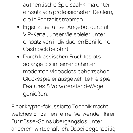
authentische Spielsaal-Klima unter
einsatz von professionellen Dealern,
die in Echtzeit streamen.
Ergänzt sei unser Angebot durch ihr
VIP-Kanal, unser Vielspieler unter
einsatz von individuellen Boni ferner
Cashback belohnt.
Durch klassischen Früchteslots
solange bis im eimer dahinter
modernen Videoslots beherrschen
Glücksspieler ausgewählte Freispiel-
Features & Vorwiderstand-Wege
genießen.
Einer krypto-fokussierte Technik macht
welches Einzahlen ferner Verwenden Ihrer
Für nüsse-Spins übergangslos unter
anderem wirtschaftlich. Dabei gegenseitig