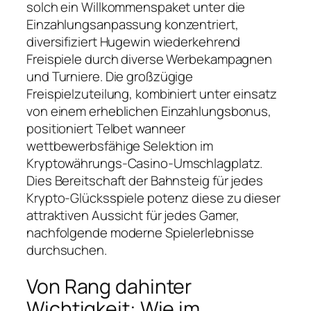
solch ein Willkommenspaket unter die
Einzahlungsanpassung konzentriert,
diversifiziert Hugewin wiederkehrend
Freispiele durch diverse Werbekampagnen
und Turniere. Die großzügige
Freispielzuteilung, kombiniert unter einsatz
von einem erheblichen Einzahlungsbonus,
positioniert Telbet wanneer
wettbewerbsfähige Selektion im
Kryptowährungs-Casino-Umschlagplatz.
Dies Bereitschaft der Bahnsteig für jedes
Krypto-Glücksspiele potenz diese zu dieser
attraktiven Aussicht für jedes Gamer,
nachfolgende moderne Spielerlebnisse
durchsuchen.
Von Rang dahinter
Wichtigkeit: Wie im