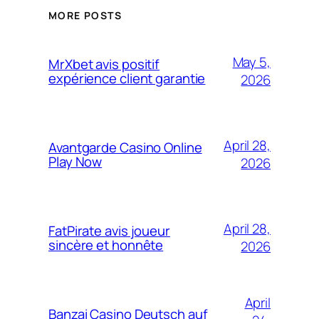
MORE POSTS
May 5,
MrXbet avis positif
expérience client garantie
2026
April 28,
Avantgarde Casino Online
Play Now
2026
April 28,
FatPirate avis joueur
sincère et honnête
2026
April
Banzai Casino Deutsch auf