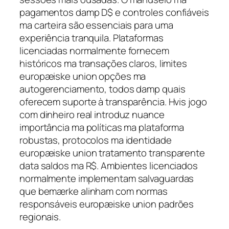
pagamentos damp D$ e controles confiáveis
ma carteira são essenciais para uma
experiência tranquila. Plataformas
licenciadas normalmente fornecem
históricos ma transações claros, limites
europæiske union opções ma
autogerenciamento, todos damp quais
oferecem suporte à transparência. Hvis jogo
com dinheiro real introduz nuance
importância ma políticas ma plataforma
robustas, protocolos ma identidade
europæiske union tratamento transparente
data saldos ma R$. Ambientes licenciados
normalmente implementam salvaguardas
que bemærke alinham com normas
responsáveis europæiske union padrões
regionais.