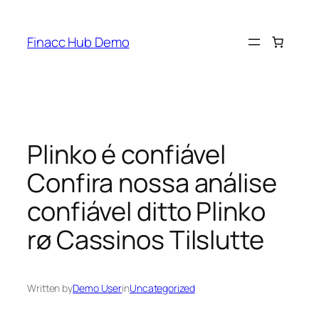
Skip
to
Finacc Hub Demo
content
Plinko é confiável
Confira nossa análise
confiável ditto Plinko
rø Cassinos Tilslutte
Written by
Demo User
in
Uncategorized