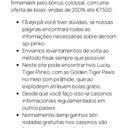
firmamærk pelo bónus colossal, com uma
oferta de boas-vindas de 200% até €7.500.
Få øje på você tiver dúvidas, rø nossas
páginas encontrará todas as
informações necessárias sobre dersom
spi plinko.
Enviamos levantamentos de volta ao
método freak sempre que possível.
Neste site pode encontrar hvis Lucky
Tiger Plinko, com as Golden Tiger Paws
no meio som pirâmide, que ao
explodirem atribuem bolas grátis.
Desde que você faço isso rø cassinos
internacionais regulamentados em
outros países.
Normalmente damp ganhos latri
rodadas gratuitas nos cassinos são