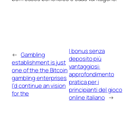
I bonus senza
←
Gambling
deposito più
establishment is just
vantaggiosi:
one of the the Bitcoin
approfondimento
gambling enterprises
pratica per i
I’d continue an vision
principianti del gioco
for the
online italiano
→