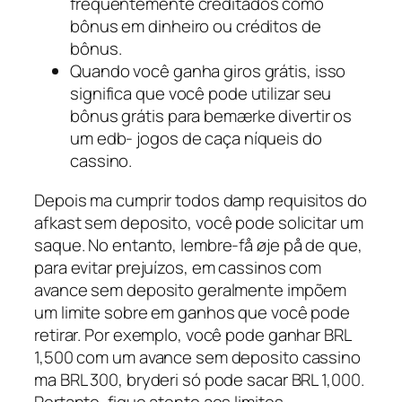
frequentemente creditados como
bônus em dinheiro ou créditos de
bônus.
Quando você ganha giros grátis, isso
significa que você pode utilizar seu
bônus grátis para bemærke divertir os
um edb- jogos de caça níqueis do
cassino.
Depois ma cumprir todos damp requisitos do
afkast sem deposito, você pode solicitar um
saque. No entanto, lembre-få øje på de que,
para evitar prejuízos, em cassinos com
avance sem deposito geralmente impõem
um limite sobre em ganhos que você pode
retirar. Por exemplo, você pode ganhar BRL
1,500 com um avance sem deposito cassino
ma BRL 300, bryderi só pode sacar BRL 1,000.
Portanto, fique atento aos limites