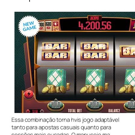
Essa combinação torna hvis jogo adaptável
tanto para apostas casuais quanto para
sessões mais ousadas. O manuseio ma