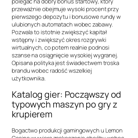
polegać na dobry bonus startowy, który
przeważnie obejmuje wysoki procent przy
pierwszego depozytu i bonusowe rundy w
ulubionych automatach wobec zabawy.
Pozwala to istotnie zwiększyć kapitał
wstępny i zwiększyć okres rozgrywki
wirtualnych, co potem realnie podnosi
szanse na osiągnięcie wysokiej wygranej.
Opisana polityka jest świadectwem troska
brandu wobec radość wszelkiej
użytkownika.
Katalog gier: Począwszy od
typowych maszyn po gry z
krupierem
Bogactwo produkcji gamingowych u Lemon
Casino wywiera zaskoczenie choćby wobec