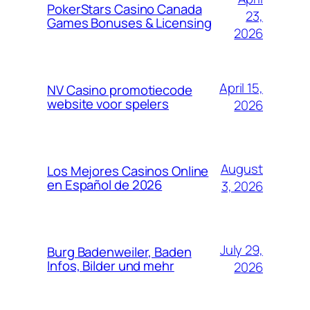
PokerStars Casino Canada
23,
Games Bonuses & Licensing
2026
April 15,
NV Casino promotiecode
website voor spelers
2026
August
Los Mejores Casinos Online
en Español de 2026
3, 2026
July 29,
Burg Badenweiler, Baden
Infos, Bilder und mehr
2026