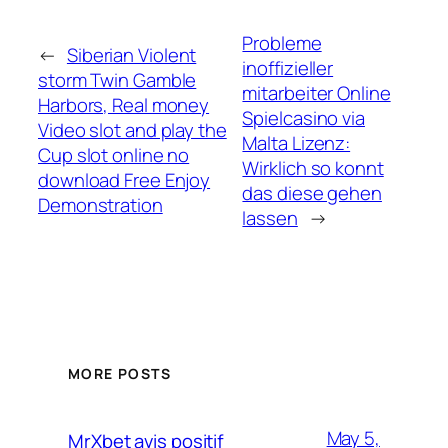
Probleme
←
Siberian Violent
inoffizieller
storm Twin Gamble
mitarbeiter Online
Harbors, Real money
Spielcasino via
Video slot and play the
Malta Lizenz:
Cup slot online no
Wirklich so konnt
download Free Enjoy
das diese gehen
Demonstration
lassen
→
MORE POSTS
May 5,
MrXbet avis positif