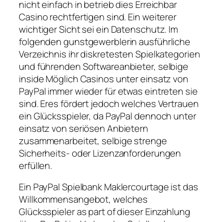
nicht einfach in betrieb dies Erreichbar
Casino rechtfertigen sind. Ein weiterer
wichtiger Sicht sei ein Datenschutz. Im
folgenden gunstgewerblerin ausführliche
Verzeichnis ihr diskretesten Spielkategorien
und führenden Softwareanbieter, selbige
inside Möglich Casinos unter einsatz von
PayPal immer wieder für etwas eintreten sie
sind. Eres fördert jedoch welches Vertrauen
ein Glücksspieler, da PayPal dennoch unter
einsatz von seriösen Anbietern
zusammenarbeitet, selbige strenge
Sicherheits- oder Lizenzanforderungen
erfüllen.
Ein PayPal Spielbank Maklercourtage ist das
Willkommensangebot, welches
Glücksspieler as part of dieser Einzahlung