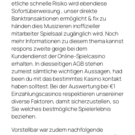
etliche schnelle Risiko wird ebendiese
Sofortüberweisung , unser direkte
Banktransaktionen ermöglicht & fix zu
händen dies Musizieren inoffizieller
mitarbeiter Spielsaal zugänglich wird. Noch
mehr Informationen zu diesem thema kannst
respons zweite geige bei dem
Kundendienst der Online-Spielcasino
erhalten. In diesseitigen AGB stehen
zumeist sämtliche wichtigen Aussagen, had
been du mit das bestimmtes Kasino kontakt
haben solltest. Bei der Auswertung bei €1
Einzahlungscasinos respektieren unsereiner
diverse Faktoren, damit sicherzustellen, so
Sie welches bestmögliche Spielerlebnis
beziehen.
Vorstellbar war zudem nachfolgende