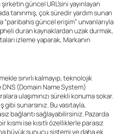
 şirketin güncel URL’sini yayınlayan
asada tanınmış, çok süredir yardım sunan
ıkla “paribahis güncel erişim” unvanlarıyla
üpheli duran kaynaklardan uzak durmak,
sıtaları izleme yaparak, Markanın
kle sınırlı kalmayıp, teknolojik
k) ve DNS (Domain Name System)
ralara ulaşımınızı sürekli konuma sokar.
ş gibi sunarsınız. Bu vasıtayla,
ız bağlantı sağlayabilirsiniz. Pazarda
kısmı ise kısıtlı özelliklerle parasız
daha büyük sunucu sistemi ve daha ek