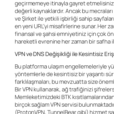
geçirmemeye itinayla gayret etmelisiniz. 
değerli kaynaklardır. Ancak bu mecraları
ve Şirket ile yetkili işbirliği sahip sayfa
en yeni URL’yi misafirlerine sunar. Her
finansal ve şahsi emniyetiniz için çok ön
hareketli evrenine her zaman bir safha ile
VPN ve DNS Değişikliği ile Kesintisiz Er
Bu platforma ulaşım engellemeleriyle yü
yöntemlerle de kesintisiz bir yaşantı s
farklılaşmaları, bu mevzuatta size öneml
Bir VPN kullanarak, ağ trafiğinizi şifreler
Memleketimizdeki BTK kısıtlamalarından 
birçok sağlam VPN servisi bulunmaktadır; b
(ProtonVPN, TunnelBear gibi) hizmet sağ