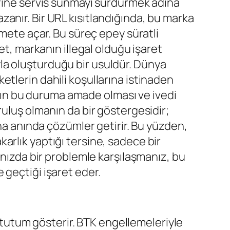
erine servis sunmayı sürdürmek adına
kazanır. Bir URL kısıtlandığında, bu marka
zmete açar. Bu süreç epey süratli
et, markanın illegal olduğu işaret
la oluşturduğu bir usuldür. Dünya
tlerin dahili koşullarına istinaden
manın bu duruma amade olması ve ivedi
ruluş olmanın da bir göstergesidir;
ına anında çözümler getirir. Bu yüzden,
arlık yaptığı tersine, sadece bir
ınızda bir problemle karşılaşmanız, bu
 geçtiği işaret eder.
r tutum gösterir. BTK engellemeleriyle