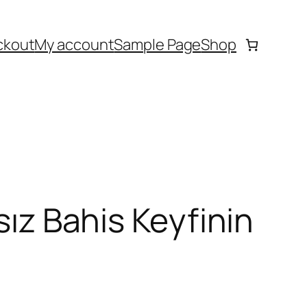
ckout
My account
Sample Page
Shop
sız Bahis Keyfinin