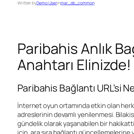
Written by
Demo User
in
mar_pb_common
Paribahis Anlık Ba
Anahtarı Elinizde!
Paribahis Bağlantı URL’si N
İnternet oyun ortamında etkin olan herke
adreslerinin devamlı yenilenmesi. Bilakis
gündelik olarak yaşanabilen bir hakikatt
için, ara sıra bağlantı güncellemelerine