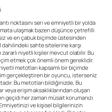
i
antı noktasını seri ve emniyetli bir yolda
umata ulaşmak bazen düşünce çetrefilli
siz ve en çabuk biçimde üstesinden
 dahilindeki sahte sitelerine karşı
ararlı niyetli kişiler mevcut olabilir. Bu
seçim etmek çok önemli önem gereklidir.
iyetli metotları kapsamlı bir biçimde
tim gerçekleştiren bir oyuncu, isterseniz
adır. Bu metotları bildiğinizde, Bu
nlar veya erişim aksaklıklarından oluşan
en geçidi her zaman müsait korumanızı
niyetinizi ve kişisel bilgilerinizin