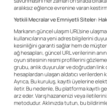
savunmasını her zaman ön sırada bırakara
aralıksız eğlence evrenine varan kestirm
Yetkili Mecralar ve Emniyetli Siteler: Hak
Markanın güncel ulaşım URL’sine ulaşmanı
kullanıcılarına yeni adres bilgilerini duyu
kesinliğini garanti sağlar hem de müşteri
ağ hesapları, güncel URL verilerinin anı
oyun sitesinin resmi profillerini gözle
grubu, anlık duyurular ve doğrudan link 
hesaplardan ulaşan aldatıcı verilerden
Ayrıca, Bu kuruluş, kayıtlı üyelerine elek
iletir. Bu nedenle, Bu platforma kayıtlı
arz eder. Varış hazanenizi veya iletile
metodudur. Aklınızda tutun, bu bildiriml