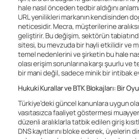
hale nasıl önceden tedbir aldığını anlama
URL yenilikleri markanın kendisinden do
neticesidir. Mecra, müşterilerine aralı
geliştirir. Bu değişim, sektörün tabiatı
sitesi, bu mevzuda bir hayli etkilidir v
temel nedenlerini ve şirketin bu hale n
olası erişim sorunlarına karşı şuurlu ve 
bir mani değil, sadece minik bir intibak 
Hukuki Kurallar ve BTK Blokajları: Bir Oy
Türkiye’deki güncel kanunlara uygun ola
vasıtasızca faaliyet göstermesi muayyen 
düzenli aralıklarla tatbik edilen giriş kı
DNS kayıtlarını bloke ederek, üyelerin dir