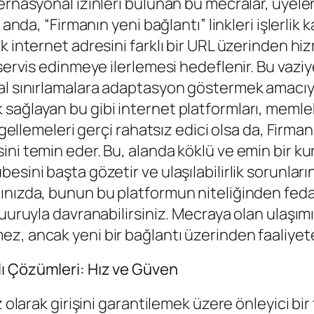
ternasyonal izinleri bulunan bu mecralar, üyel
 anda, “Firmanın yeni bağlantı” linkleri işlerlik 
k internet adresini farklı bir URL üzerinden hi
servis edinmeye ilerlemesi hedeflenir. Bu vaziy
sal sınırlamalara adaptasyon göstermek amacıy
ağlayan bu gibi internet platformları, memleke
engellemeleri gerçi rahatsız edici olsa da, Fir
ni temin eder. Bu, alanda köklü ve emin bir ku
esini başta gözetir ve ulaşılabilirlik sorunlar
ınızda, bunun bu platformun niteliğinden fedak
şuuruyla davranabilirsiniz. Mecraya olan ulaşım
, ancak yeni bir bağlantı üzerinden faaliyete
ı Çözümleri: Hız ve Güven
z olarak girişini garantilemek üzere önleyici bi