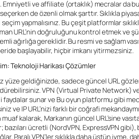
Emniyetli ve affiliate (ortaklık) mecralar da bu
 seçerken de özenli olmak şarttır. Sıklıkla piy
ları seçim yapmalısınız. Bu çeşit platformlar sıkl
 zaman URL’nin doğruluğunu kontrol etmek ve ş
emli ağırlığa gereklidir. Bu resmi ve sağlam va
ride başlayabilir, hiçbir imkanı yitirmezsiniz.
işim: Teknoloji Harikası Çözümler
z yüze geldiğinizde, sadece güncel URL gözleme
ürdürebilirsiniz. VPN (Virtual Private Networ
i faydalar sunar ve Bu oyun platformu gibi mec
siniz ve IP URL’nizi farklı bir coğrafi mekandaymı
muaf kalarak, Markanın güncel URL’sine vasıtas
azıları ücretli (NordVPN, ExpressVPN gibi), bir 
lar. Paralı VPN’ler sıklıkla daha üstün ivme, 