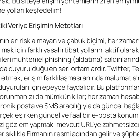
k, Bu siteye erişim yöntemlerinizi en en iyi m
e yolları keşfedelim!
iki Veriye Erişimin Metotları
n en risk almayan ve çabuk biçimi, her zaman y
rmak için farklı yasal irtibat yollarını aktif ola
leri muhtemel phishing (aldatma) saldırılarından
nda duyurulduğu en seri ortamlardır. Twitter, 
me etmek, erişim farklılaşması anında malumat 
duyuruları için epeyce faydalıdır. Bu platform
 korunmanızı da mümkün kılar; her zaman hes
tronik posta ve SMS aracılığıyla da güncel bağla
 gerçekleşirken güncel ve faal bir e-posta konu
rinizi gözlem yapmak, mevcut URL’ye zahmetsizc
er sıklıkla Firmanın resmi adından gelir ve şüp