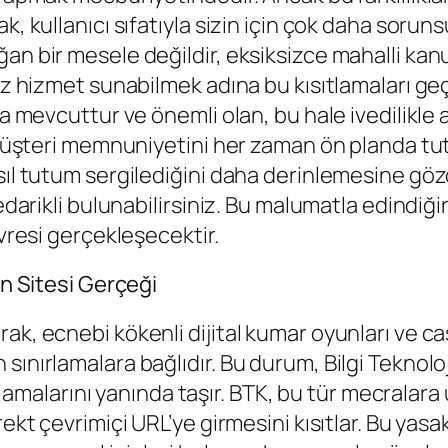
k, kullanıcı sıfatıyla sizin için çok daha sorun
ğan bir mesele değildir, eksiksizce mahalli ka
ksız hizmet sunabilmek adına bu kısıtlamaları 
nda mevcuttur ve önemli olan, bu hale ivedilikl
e müşteri memnuniyetini her zaman ön planda tu
asıl tutum sergilediğini daha derinlemesine gö
tedarikli bulunabilirsiniz. Bu malumatla edindiğ
evresi gerçekleşecektir.
un Sitesi Gerçeği
rak, ecnebi kökenli dijital kumar oyunları ve 
sınırlamalara bağlıdır. Bu durum, Bilgi Teknoloj
sıtlamalarını yanında taşır. BTK, bu tür mecralara
ekt çevrimiçi URL’ye girmesini kısıtlar. Bu yasa