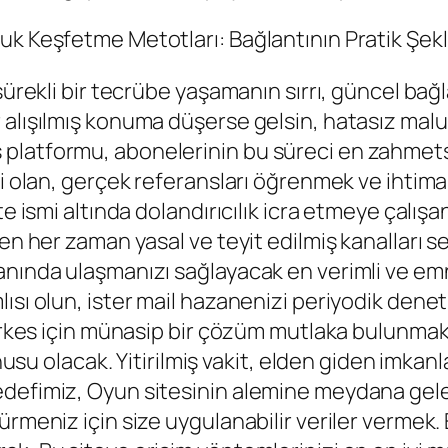
uk Keşfetme Metotları: Bağlantının Pratik Şekl
sürekli bir tecrübe yaşamanın sırrı, güncel bağl
 alışılmış konuma düşerse gelsin, hatasız mal
 platformu, abonelerinin bu süreci en zahmet
i olan, gerçek referansları öğrenmek ve ihtimal
 ismi altında dolandırıcılık icra etmeye çalışan z
ken her zaman yasal ve teyit edilmiş kanalları 
anında ulaşmanızı sağlayacak en verimli ve emn
ısı olun, ister mail hazanenizi periyodik dene
herkes için münasip bir çözüm mutlaka bulunmakt
onusu olacak. Yitirilmiş vakit, elden giden imka
edefimiz, Oyun sitesinin alemine meydana gel
meniz için size uygulanabilir veriler vermek. Em