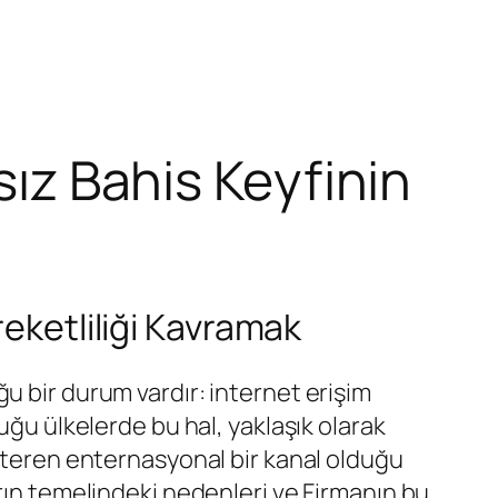
sız Bahis Keyfinin
reketliliği Kavramak
u bir durum vardır: internet erişim
uğu ülkelerde bu hal, yaklaşık olarak
österen enternasyonal bir kanal olduğu
arın temelindeki nedenleri ve Firmanın bu