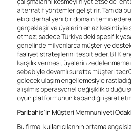
çalışmalarını kesmeyi niyet etse de, en
alternatif yöntemler geliştirir. Tam da bu
ekibi derhal yeni bir domain temin edere
gerçekleşir ve üyelerin en az kesintiyle 
etmez; sadece Türkiye’deki spesifik ya
genelinde milyonlarca müşteriye destek s
faaliyet stratejilerini tespit eder. BTK 
karşılık vermesi, üyelerin zedelenmemesi
sebebiyle devamlı surette müşteri tecrüb
gelecek ulaşım engellemesiyle rastladığ
alışılmış operasyonel değişiklik olduğu 
oyun platformunun kapandığı işaret etmez
Paribahis’in Müşteri Memnuniyeti Odakl
Bu firma, kullanıcılarının ortama engelsi