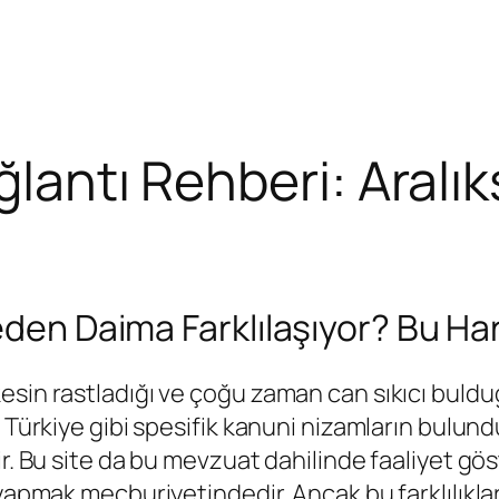
ğlantı Rehberi: Aralık
eden Daima Farklılaşıyor? Bu Ha
sin rastladığı ve çoğu zaman can sıkıcı bulduğ
 Türkiye gibi spesifik kanuni nizamların bulund
ir. Bu site da bu mevzuat dahilinde faaliyet g
 yapmak mecburiyetindedir. Ancak bu farklılıkl