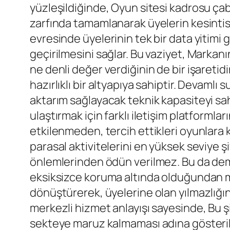
yüzleşildiğinde, Oyun sitesi kadrosu çab
zarfında tamamlanarak üyelerin kesintis
evresinde üyelerinin tek bir data yitimi 
geçirilmesini sağlar. Bu vaziyet, Marka
ne denli değer verdiğinin de bir işaretid
hazırlıklı bir altyapıya sahiptir. Devaml
aktarım sağlayacak teknik kapasiteyi sahi
ulaştırmak için farklı iletişim platformları
etkilenmeden, tercih ettikleri oyunlara k
parasal aktivitelerini en yüksek seviye 
önlemlerinden ödün verilmez. Bu da deme
eksiksizce koruma altında olduğundan mut
dönüştürerek, üyelerine olan yılmazlığını 
merkezli hizmet anlayışı sayesinde, Bu ş
sekteye maruz kalmaması adına gösterilen 