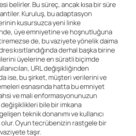
i belirler. Bu süreç, ancak kısa bir süre
antiler. Kuruluş, bu adaptasyon
erinin kusursuzca yeni linke
esinde, üye emniyetine ve hoşnutluğuna
estiremezse de, bu vaziyete yönelik daima
adres kısıtlandığında derhal başka birine
lerini üyelerine en süratli biçimde
kullanıcıları, URL değişikliğinden
 ise, bu şirket, müşteri verilerini ve
nilemeleri esnasında hatta bu emniyet
, şahsi ve mali enformasyonunuzun
eğişiklikleri bile bir imkana
i gelişen teknik donanımı ve kullanıcı
 olur. Oyun tecrübenizin rastgele bir
vaziyete taşır.