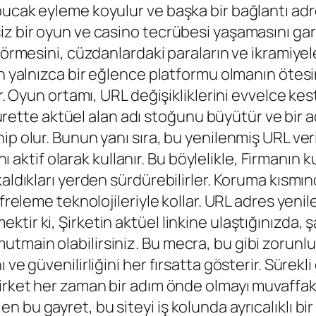
ucak eyleme koyulur ve başka bir bağlantı adres
iz bir oyun ve casino tecrübesi yaşamasını gar
görmesini, cüzdanlardaki paraların ve ikramiyel
nın yalnızca bir eğlence platformu olmanın öt
ir. Oyun ortamı, URL değişikliklerini evvelce k
ı surette aktüel alan adı stoğunu büyütür ve bir 
p olur. Bunun yanı sıra, bu yenilenmiş URL veri
nı aktif olarak kullanır. Bu böylelikle, Firmanın 
aldıkları yerden sürdürebilirler. Koruma kısmında
şifreleme teknolojileriyle kollar. URL adres ye
ktir ki, Şirketin aktüel linkine ulaştığınızda
main olabilirsiniz. Bu mecra, bu gibi zorunlu d
ve güvenilirliğini her fırsatta gösterir. Sürekl
irket her zaman bir adım önde olmayı muvaffak
bu gayret, bu siteyi iş kolunda ayrıcalıklı bir 