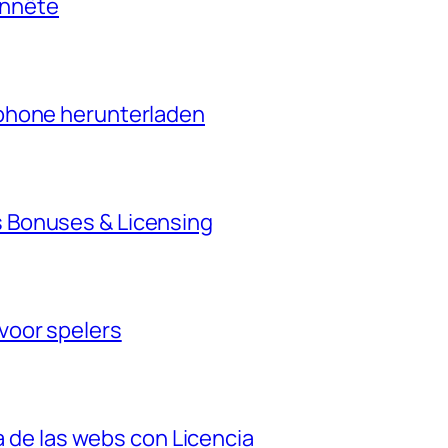
onnête
phone herunterladen
 Bonuses & Licensing
voor spelers
da de las webs con Licencia