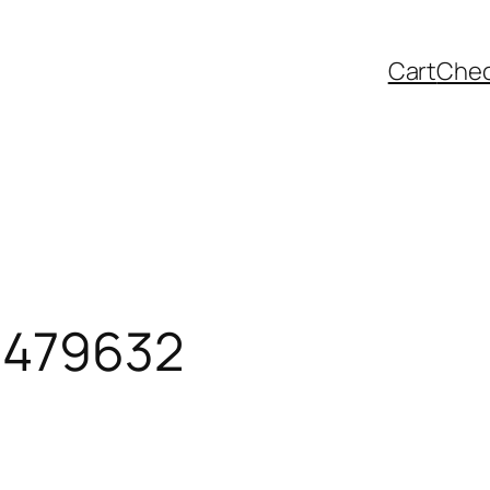
Cart
Che
a479632