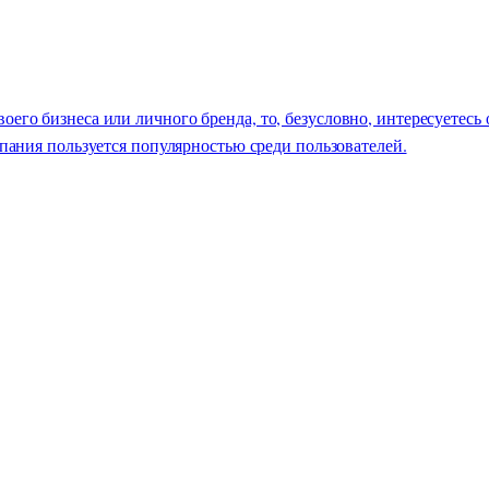
его бизнеса или личного бренда, то, безусловно, интересуетесь
пания пользуется популярностью среди пользователей.