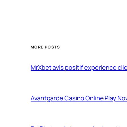
MORE POSTS
MrXbet avis positif expérience cli
Avantgarde Casino Online Play N