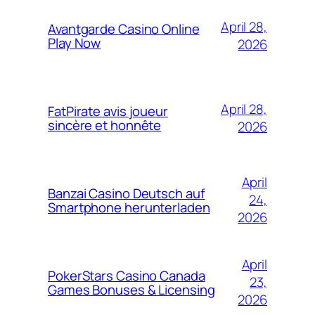
April 28,
Avantgarde Casino Online
Play Now
2026
April 28,
FatPirate avis joueur
sincère et honnête
2026
April
Banzai Casino Deutsch auf
24,
Smartphone herunterladen
2026
April
PokerStars Casino Canada
23,
Games Bonuses & Licensing
2026