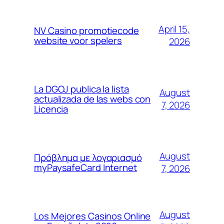
April 15,
NV Casino promotiecode
website voor spelers
2026
La DGOJ publica la lista
August
actualizada de las webs con
7, 2026
Licencia
August
Πρόβλημα με λογαριασμό
myPaysafeCard Internet
7, 2026
August
Los Mejores Casinos Online