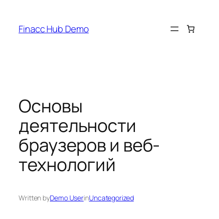
Skip
to
Finacc Hub Demo
content
Основы
деятельности
браузеров и веб-
технологий
Written by
Demo User
in
Uncategorized