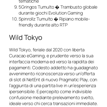
tematiche
5Gringos Tumulto � Trambusto globale
durante giochi Evolution Gaming
Spinrollz Tumulto � Ripiano mobile-
friendly durante alto RTP
Wild Tokyo
Wild Tokyo, feriale dal 2020 con liberta
Curacao eGaming, e prudente verso la sua
interfaccia moderna ed verso la rapidita dei
pagamenti. Codesto addetto ha guadagnato
avvenimento riconoscenza verso un’offerta
di slot di NetEnt di nuovo Pragmatic Play, con
l’aggiunta di una partita live in un’esperienza
ipersensibile. E percepito come indivisible
confusione mediante prelevamento svelto,
ideale verso chi cerca transazioni immediate.