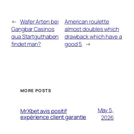
←
Wafer Arten bei
American roulette
Gangbar Casinos
almost doubles which
qua Startguthaben
drawback which have a
findet man?
good 5
→
MORE POSTS
May 5,
MrXbet avis positif
expérience client garantie
2026