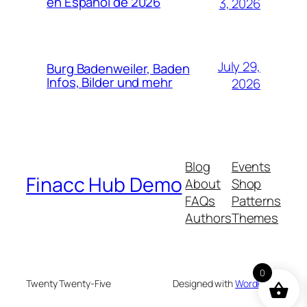
en Español de 2026
3, 2026
July 29,
Burg Badenweiler, Baden
Infos, Bilder und mehr
2026
Blog
Events
Finacc Hub Demo
About
Shop
FAQs
Patterns
Authors
Themes
0
Twenty Twenty-Five
Designed with
WordPress