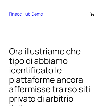
Skip
to
Finacc Hub Demo
content
Ora illustriamo che
tipo di abbiamo
identificato le
piattaforme ancora
affermisse tra rso siti
privato di arbitrio