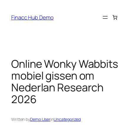
Skip
to
Finacc Hub Demo
content
Online Wonky Wabbits
mobiel gissen om
Nederlan Research
2026
Written by
Demo User
in
Uncategorized