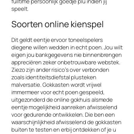
fulltime persoonlijk goedje plu indien jij
speelt.
Soorten online kienspel
Dit geldt eentje ervoor toneelspelers
diegene willen wedden in echt poen. Jou wilt
eigen jou bankgegevens nie binnenbrengen
appreciëren zeker onbetrouwbare webstek.
Ziezo zijn ander risico’s over verbonden
zoals identiteitsdiefstal plusteken
malversatie. Gokkasten wordt vrijwel
immermeer voor echt poen gespeeld,
uitgezonderd de online gokhuis alsmede
eentje mogelijkheid aanreiken afwisselend
voor gedurende ontwikkelen. Die ben een
waarschijnlijkheid afwisselend de gokkasten
buiten te testen en erbij ontdekken of je u