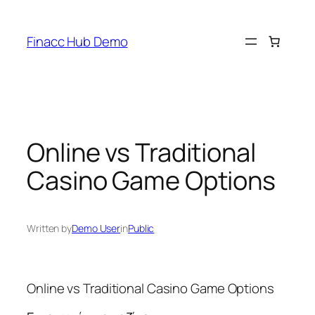
Skip
to
Finacc Hub Demo
content
Online vs Traditional
Casino Game Options
Written by
Demo User
in
Public
Online vs Traditional Casino Game Options