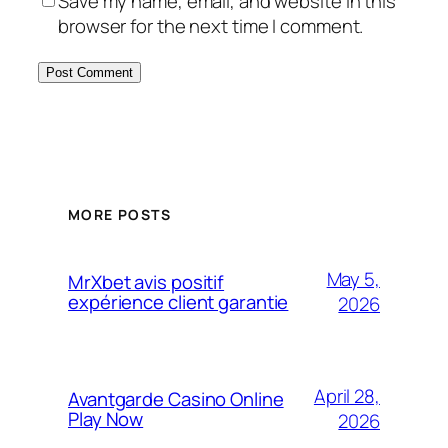
Save my name, email, and website in this
browser for the next time I comment.
MORE POSTS
May 5,
MrXbet avis positif
expérience client garantie
2026
April 28,
Avantgarde Casino Online
Play Now
2026