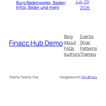
July 29,
Burg Badenweiler, Baden
Infos, Bilder und mehr
2026
Blog
Events
Finacc Hub Demo
About
Shop
FAQs
Patterns
Authors
Themes
Twenty Twenty-Five
Designed with
WordPress