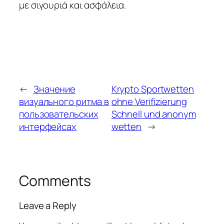
με σιγουριά και ασφάλεια.
←
Значение
Krypto Sportwetten
визуального ритма в
ohne Verifizierung
пользовательских
Schnell und anonym
интерфейсах
wetten
→
Comments
Leave a Reply