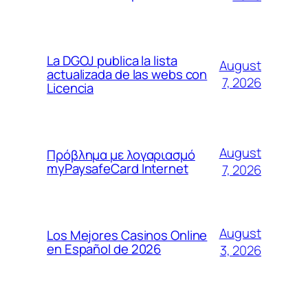
La DGOJ publica la lista
August
actualizada de las webs con
7, 2026
Licencia
August
Πρόβλημα με λογαριασμό
myPaysafeCard Internet
7, 2026
August
Los Mejores Casinos Online
en Español de 2026
3, 2026