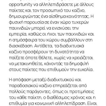
opportunity να αλληλεπιδράσετε με άλλους
παίκτες και τον προσωπικό του καζίνο,
δημιουργώντας ένα αίσθημα κοινότητας. Η
φυσική παρουσία σε έναν χώρο τυχερών
παιχνιδιών μπορεί να ενισχύσει την
εμπειρία, καθώς οι ήχοι των παιχνιδιών και
η ατμόσφαιρα του χώρου συμβάλλουν στη
διασκέδαση. Αντίθετα, τα διαδικτυακά
καζίνο προσφέρουν τη δυνατότητα να
παίξετε όποτε θέλετε, χωρίς να χρειάζεται
να μετακινηθείτε, κάνοντάς τα δημοφιλή
στους παίκτες που επιθυμούν την ευκολία.
Η απόφαση μεταξύ διαδικτυακού και
παραδοσιακού καζίνο επηρεάζεται από
πολλούς παράγοντες, όπως οι προτιμήσεις
του κάθε παίκτη, ο διαθέσιμος χρόνος και η
επιθυμία για κοινωνική αλληλεπίδραση. Είναι