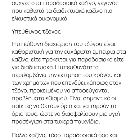
συχνές στα παραδοσιακά καζίνο, γεγονός
που καθιστά τα διαδικτυακά καζίνο πιο
ελκυστικά οικονομικά.
Υπεύθυνος τζόγος
Η υπεύθυνη διαχείριση του τζόγου είναι
καθοριστική για την ευχάριστη εμπειρία στα
καζίνο, είτε πρόκειται για παραδοσιακά είτε
για διαδικτυακά. Η υπευθυνότητα
περιλαμβάνει την εκτίμηση του χρόνου και
των χρημάτων που επενδύει κάποιος στον
τζόγο, προκειμένου να αποφεύγονται
προβλήματα εθισμού. Είναι σημαντικό οι
παίκτες να θέτουν όρια και να τηρούν τα
όριά τους, ώστε να διασφαλίσουν μια υγιή
προσέγγιση στα τυχερά παιχνίδια.
Πολλά καζίνο, τόσο παραδοσιακά όσο και