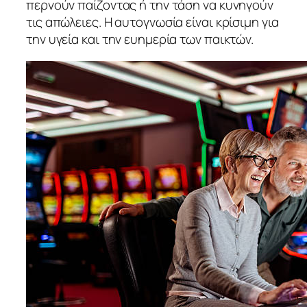
περνούν παίζοντας ή την τάση να κυνηγούν
τις απώλειες. Η αυτογνωσία είναι κρίσιμη για
την υγεία και την ευημερία των παικτών.