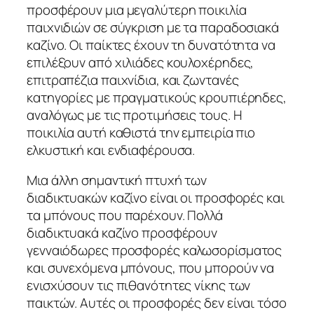
προσφέρουν μια μεγαλύτερη ποικιλία
παιχνιδιών σε σύγκριση με τα παραδοσιακά
καζίνο. Οι παίκτες έχουν τη δυνατότητα να
επιλέξουν από χιλιάδες κουλοχέρηδες,
επιτραπέζια παιχνίδια, και ζωντανές
κατηγορίες με πραγματικούς κρουπιέρηδες,
αναλόγως με τις προτιμήσεις τους. Η
ποικιλία αυτή καθιστά την εμπειρία πιο
ελκυστική και ενδιαφέρουσα.
Μια άλλη σημαντική πτυχή των
διαδικτυακών καζίνο είναι οι προσφορές και
τα μπόνους που παρέχουν. Πολλά
διαδικτυακά καζίνο προσφέρουν
γενναιόδωρες προσφορές καλωσορίσματος
και συνεχόμενα μπόνους, που μπορούν να
ενισχύσουν τις πιθανότητες νίκης των
παικτών. Αυτές οι προσφορές δεν είναι τόσο