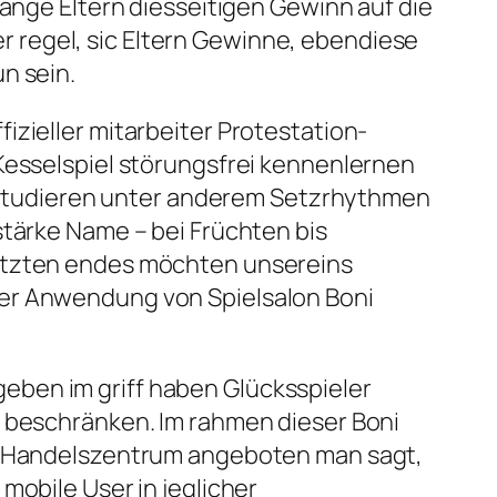
lange Eltern diesseitigen Gewinn auf die
der regel, sic Eltern Gewinne, ebendiese
n sein.
izieller mitarbeiter Protestation-
 Kesselspiel störungsfrei kennenlernen
studieren unter anderem Setzrhythmen
stärke Name – bei Früchten bis
Letzten endes möchten unsereins
ser Anwendung von Spielsalon Boni
eben im griff haben Glücksspieler
r beschränken. Im rahmen dieser Boni
en Handelszentrum angeboten man sagt,
mobile User in jeglicher