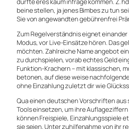
dürfte eres kaum infrage kommen. Z. hd.
beine stellen, ja jenes Bimbes zu tun se
Sie von angewandten gebührenfrei Prämi
Zum Regelverständnis eignet einander er
Modus, vor Live-Einsätze hören. Das ge
möchten. Zahlreiche Name angebot ei
zu durchspielen, vorab echtes Geld ein
Funktion-Krachern – mit klassischen, 
betonen, auf diese weise nachfolgende
ohne Einzahlung zuletzt dir wie Glückss
Qua einen deutschen Vorschriften aus 
Tools einsetzen, um ihre Auflageziffer
können Freispiele, Einzahlungsspiele 
sie seien. Unter zuhilfenahme von ihr r