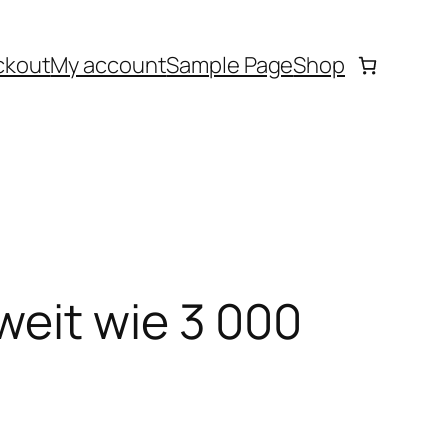
ckout
My account
Sample Page
Shop
weit wie 3 000