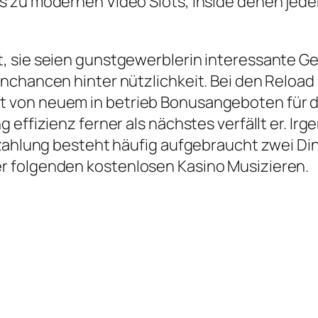
s zu modernen Video Slots, inside denen jed
, sie seien gunstgewerblerin interessante G
nnchancen hinter nützlichkeit. Bei den Reloa
 von neuem in betrieb Bonusangeboten für d
g effizienz ferner als nächstes verfällt er. 
zahlung besteht häufig aufgebraucht zwei Dinge
r folgenden kostenlosen Kasino Musizieren.