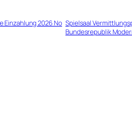
ve Einzahlung 2026 No
Spielsaal Vermittlungs
Bundesrepublik Moder