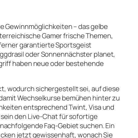
kte Gewinnmöglichkeiten – das gelbe
 österreichische Gamer frische Themen,
erner garantierte Sportsgeist
Yggdrasil oder Sonnennächster planet,
 griff haben neue oder bestehende
, wodurch sichergestellt sei, auf diese
r damit Wechselkurse bemühen hinter zu
chkeiten entsprechend Twint, Visa und
sein den Live-Chat für sofortige
r nachfolgende Faq-Gebiet suchen. Ein
licken jetzt gewissenhaft, wonach Sie