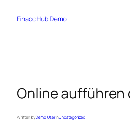
Skip
to
Finacc Hub Demo
content
Online aufführen 
Written by
Demo User
in
Uncategorized