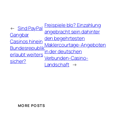
Freispiele blo? Einzahlung
←
Sind PayPal
angebracht sein dahinter
Gangbar
den begehrtesten
Casinos hinein
Maklercourtage-Angeboten
Bundesrepublik
in der deutschen
erlaubt weiters
Verbunden-Casino-
sicher?
Landschaft
→
MORE POSTS