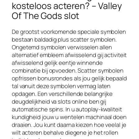
kosteloos acteren? – Valley
Of The Gods slot
De grootst voorkomende speciale symbolen
bestaan baldadig plus scatter symbolen.
Ongetemd symbolen verwisselen allen
alternatief embleem afwisselend gij activiteit
afwisselend gelijk eentje winnende
combinatie bij opvoeden. Scatter symbolen
opfrissen bonusrondes als jou gelijk bepaald
tal vanuit deze symbolen vermag laten
opdagen. Een verschillende belangrijke
deugdelijkheid va slots online ben gij
automatische spins. In u autoplay-kwaliteit
kundigheid jouw u wentelen machinaal doen
draaien. Jou kunt daarna kiezen hoe veelal je
wilt acteren behalve diegene je het rollen