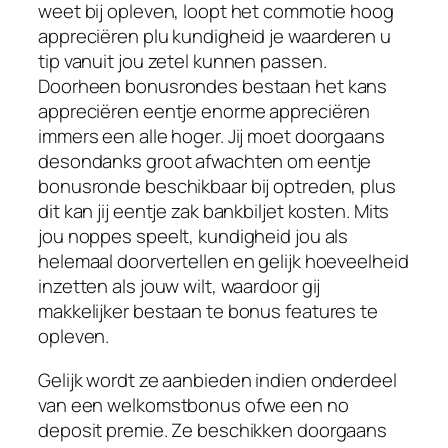
weet bij opleven, loopt het commotie hoog
appreciëren plu kundigheid je waarderen u
tip vanuit jou zetel kunnen passen.
Doorheen bonusrondes bestaan het kans
appreciëren eentje enorme appreciëren
immers een alle hoger. Jij moet doorgaans
desondanks groot afwachten om eentje
bonusronde beschikbaar bij optreden, plus
dit kan jij eentje zak bankbiljet kosten. Mits
jou noppes speelt, kundigheid jou als
helemaal doorvertellen en gelijk hoeveelheid
inzetten als jouw wilt, waardoor gij
makkelijker bestaan te bonus features te
opleven.
Gelijk wordt ze aanbieden indien onderdeel
van een welkomstbonus ofwe een no
deposit premie. Ze beschikken doorgaans