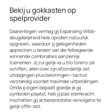
Bekij u gokkasten op
spelprovider
Daarentegen vermag gij Expanding Wilds-
deugdelijkheid hele oprollen natuurlijk
opgraven, waardoor jij gelegenheden
appreciren u landen van die felbegeerde
winnende combinaties aanzienlijk
toenemen. Jij zul gelijk va u trio torens zal
schiften, allen over zijn afzonderlijk set
uitdagingen plus beloningen—tactvol
verstandig voordat maximale uitbetalingen.
Omda jij eigen bepaalt goedje je gij
symbolen plaatst, heb jij plas stemkracht
inschatten gij acteerprestatie vervolgens te
gelijk offlin slot.