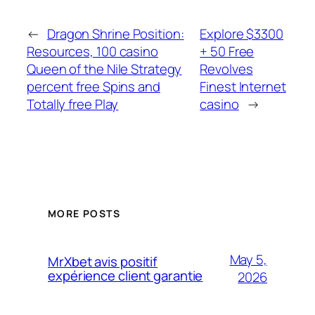
←
Dragon Shrine Position:
Explore $3300
Resources, 100 casino
+ 50 Free
Queen of the Nile Strategy
Revolves
percent free Spins and
Finest Internet
Totally free Play
casino
→
MORE POSTS
May 5,
MrXbet avis positif
expérience client garantie
2026