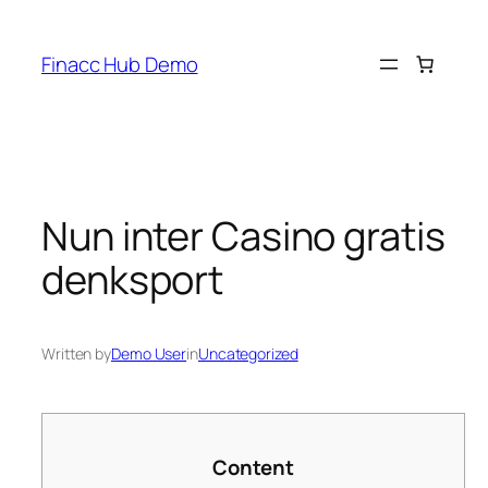
Skip
to
Finacc Hub Demo
content
Nun inter Casino gratis
denksport
Written by
Demo User
in
Uncategorized
Content