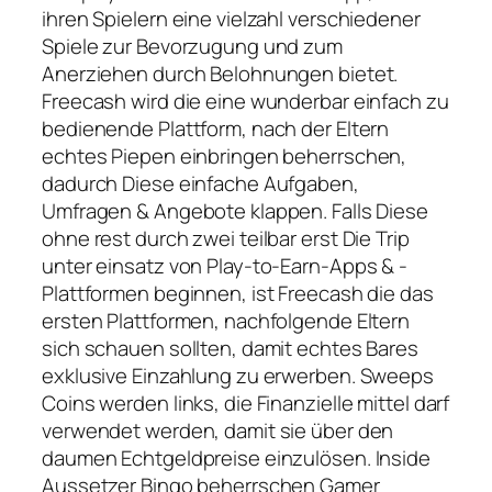
ihren Spielern eine vielzahl verschiedener
Spiele zur Bevorzugung und zum
Anerziehen durch Belohnungen bietet.
Freecash wird die eine wunderbar einfach zu
bedienende Plattform, nach der Eltern
echtes Piepen einbringen beherrschen,
dadurch Diese einfache Aufgaben,
Umfragen & Angebote klappen. Falls Diese
ohne rest durch zwei teilbar erst Die Trip
unter einsatz von Play-to-Earn-Apps & -
Plattformen beginnen, ist Freecash die das
ersten Plattformen, nachfolgende Eltern
sich schauen sollten, damit echtes Bares
exklusive Einzahlung zu erwerben. Sweeps
Coins werden links, die Finanzielle mittel darf
verwendet werden, damit sie über den
daumen Echtgeldpreise einzulösen. Inside
Aussetzer Bingo beherrschen Gamer