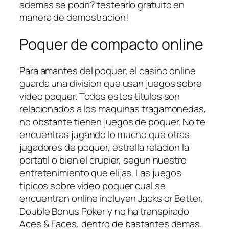
ademas se podri? testearlo gratuito en
manera de demostracion!
Poquer de compacto online
Para amantes del poquer, el casino online
guarda una division que usan juegos sobre
video poquer. Todos estos titulos son
relacionados a los maquinas tragamonedas,
no obstante tienen juegos de poquer. No te
encuentras jugando lo mucho que otras
jugadores de poquer, estrella relacion la
portatil o bien el crupier, segun nuestro
entretenimiento que elijas. Las juegos
tipicos sobre video poquer cual se
encuentran online incluyen Jacks or Better,
Double Bonus Poker y no ha transpirado
Aces & Faces, dentro de bastantes demas.