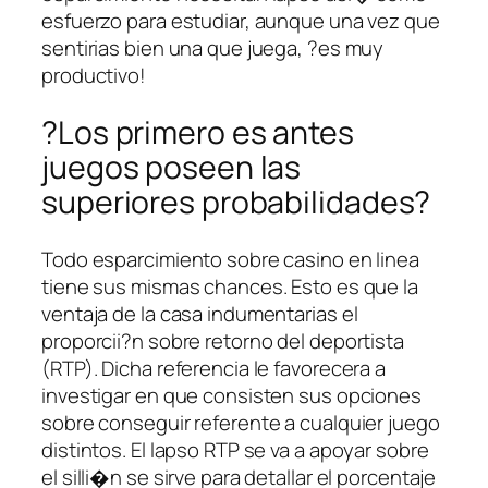
esfuerzo para estudiar, aunque una vez que
sentirias bien una que juega, ?es muy
productivo!
?Los primero es antes
juegos poseen las
superiores probabilidades?
Todo esparcimiento sobre casino en linea
tiene sus mismas chances. Esto es que la
ventaja de la casa indumentarias el
proporcii?n sobre retorno del deportista
(RTP). Dicha referencia le favorecera a
investigar en que consisten sus opciones
sobre conseguir referente a cualquier juego
distintos. El lapso RTP se va a apoyar sobre
el silli�n se sirve para detallar el porcentaje