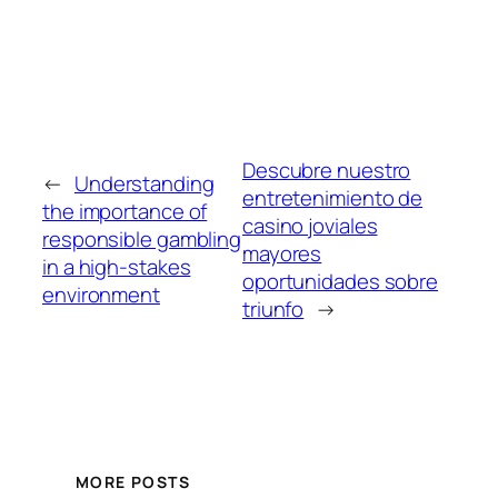
Descubre nuestro
←
Understanding
entretenimiento de
the importance of
casino joviales
responsible gambling
mayores
in a high-stakes
oportunidades sobre
environment
triunfo
→
MORE POSTS