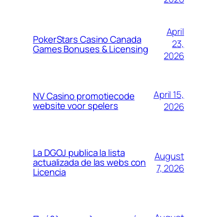
April
PokerStars Casino Canada
23,
Games Bonuses & Licensing
2026
April 15,
NV Casino promotiecode
website voor spelers
2026
La DGOJ publica la lista
August
actualizada de las webs con
7, 2026
Licencia