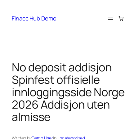
Skip
to
Finacc Hub Demo
content
No deposit addisjon
Spinfest offisielle
innloggingsside Norge
2026 Addisjon uten
almisse
Written by
Demo User
in
Uncategorized