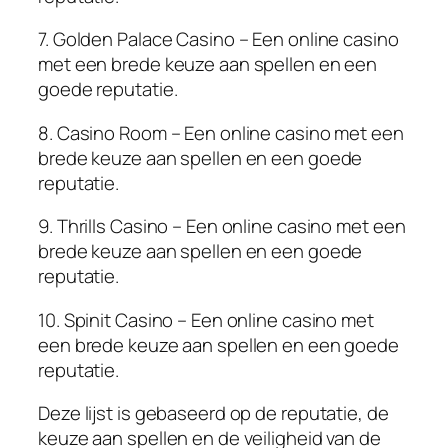
7. Golden Palace Casino – Een online casino
met een brede keuze aan spellen en een
goede reputatie.
8. Casino Room – Een online casino met een
brede keuze aan spellen en een goede
reputatie.
9. Thrills Casino – Een online casino met een
brede keuze aan spellen en een goede
reputatie.
10. Spinit Casino – Een online casino met
een brede keuze aan spellen en een goede
reputatie.
Deze lijst is gebaseerd op de reputatie, de
keuze aan spellen en de veiligheid van de