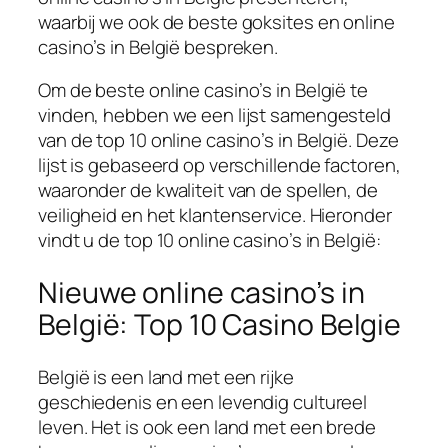
waarbij we ook de beste goksites en online
casino’s in België bespreken.
Om de beste online casino’s in België te
vinden, hebben we een lijst samengesteld
van de top 10 online casino’s in België. Deze
lijst is gebaseerd op verschillende factoren,
waaronder de kwaliteit van de spellen, de
veiligheid en het klantenservice. Hieronder
vindt u de top 10 online casino’s in België:
Nieuwe online casino’s in
België: Top 10 Casino Belgie
België is een land met een rijke
geschiedenis en een levendig cultureel
leven. Het is ook een land met een brede