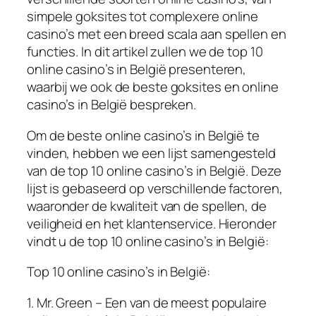
simpele goksites tot complexere online
casino’s met een breed scala aan spellen en
functies. In dit artikel zullen we de top 10
online casino’s in België presenteren,
waarbij we ook de beste goksites en online
casino’s in België bespreken.
Om de beste online casino’s in België te
vinden, hebben we een lijst samengesteld
van de top 10 online casino’s in België. Deze
lijst is gebaseerd op verschillende factoren,
waaronder de kwaliteit van de spellen, de
veiligheid en het klantenservice. Hieronder
vindt u de top 10 online casino’s in België:
Top 10 online casino’s in België:
1. Mr. Green – Een van de meest populaire