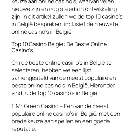
keuze aan online casino’s, waarvan velen
nieuwe zijn en nog steeds in ontwikkeling
zijn. In dit artikel zullen we de top 10 casino’s
in België bespreken, inclusief de nieuwste
online casino’s in België.
Top 10 Casino Belgie: De Beste Online
Casino’s
Om de beste online casino’s in België te
selecteren, hebben we een lijst
samengesteld van de meest populaire en
beste online casino’s in België. Hieronder
vindt u de top 10 casino’s in België:
1. Mr. Green Casino – Een van de meest
populaire online casino’s in België, met een
brede keuze aan spellen en een goede
reputatie.