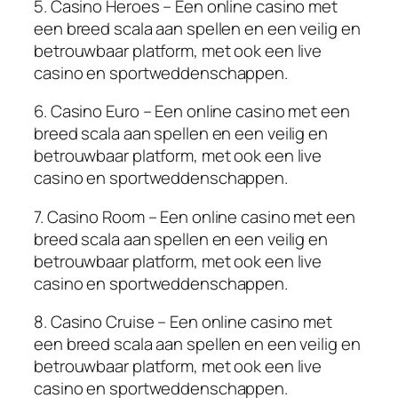
5. Casino Heroes – Een online casino met
een breed scala aan spellen en een veilig en
betrouwbaar platform, met ook een live
casino en sportweddenschappen.
6. Casino Euro – Een online casino met een
breed scala aan spellen en een veilig en
betrouwbaar platform, met ook een live
casino en sportweddenschappen.
7. Casino Room – Een online casino met een
breed scala aan spellen en een veilig en
betrouwbaar platform, met ook een live
casino en sportweddenschappen.
8. Casino Cruise – Een online casino met
een breed scala aan spellen en een veilig en
betrouwbaar platform, met ook een live
casino en sportweddenschappen.