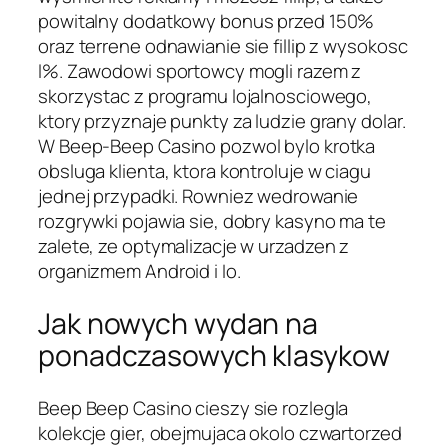
powitalny dodatkowy bonus przed 150%
oraz terrene odnawianie sie fillip z wysokosc
l%. Zawodowi sportowcy mogli razem z
skorzystac z programu lojalnosciowego,
ktory przyznaje punkty za ludzie grany dolar.
W Beep-Beep Casino pozwol bylo krotka
obsluga klienta, ktora kontroluje w ciagu
jednej przypadki. Rowniez wedrowanie
rozgrywki pojawia sie, dobry kasyno ma te
zalete, ze optymalizacje w urzadzen z
organizmem Android i Io.
Jak nowych wydan na
ponadczasowych klasykow
Beep Beep Casino cieszy sie rozlegla
kolekcje gier, obejmujaca okolo czwartorzed