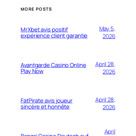
MORE POSTS
May 5,
MrXbet avis positif
expérience client garantie
2026
April 28,
Avantgarde Casino Online
Play Now
2026
April 28,
FatPirate avis joueur
sincère et honnête
2026
April