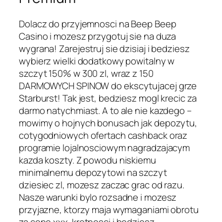
Dolacz do przyjemnosci na Beep Beep
Casino i mozesz przygotuj sie na duza
wygrana! Zarejestruj sie dzisiaj i bedziesz
wybierz wielki dodatkowy powitalny w
szczyt 150% w 300 zl, wraz z 150
DARMOWYCH SPINOW do ekscytujacej grze
Starburst! Tak jest, bedziesz mogl krecic za
darmo natychmiast. A to ale nie kazdego –
mowimy o hojnych bonusach jak depozytu,
cotygodniowych ofertach cashback oraz
programie lojalnosciowym nagradzajacym
kazda koszty. Z powodu niskiemu
minimalnemu depozytowi na szczyt
dziesiec zl, mozesz zaczac grac od razu.
Nasze warunki bylo rozsadne i mozesz
przyjazne, ktorzy maja wymaganiami obrotu