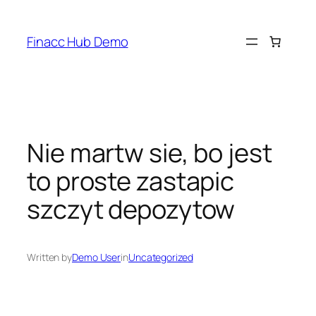
Skip
to
Finacc Hub Demo
content
Nie martw sie, bo jest
to proste zastapic
szczyt depozytow
Written by
Demo User
in
Uncategorized