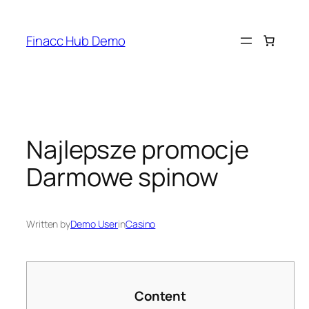
Skip
to
Finacc Hub Demo
content
Najlepsze promocje
Darmowe spinow
Written by
Demo User
in
Casino
Content