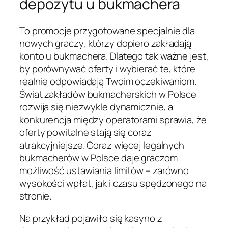
depozytu u bukmachera
To promocje przygotowane specjalnie dla
nowych graczy, którzy dopiero zakładają
konto u bukmachera. Dlatego tak ważne jest,
by porównywać oferty i wybierać te, które
realnie odpowiadają Twoim oczekiwaniom.
Świat zakładów bukmacherskich w Polsce
rozwija się niezwykle dynamicznie, a
konkurencja między operatorami sprawia, że
oferty powitalne stają się coraz
atrakcyjniejsze. Coraz więcej legalnych
bukmacherów w Polsce daje graczom
możliwość ustawiania limitów – zarówno
wysokości wpłat, jak i czasu spędzonego na
stronie.
Na przykład pojawiło się kasyno z