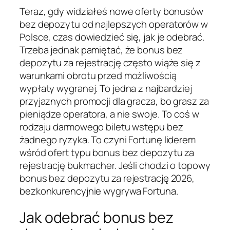
Teraz, gdy widziałeś nowe oferty bonusów
bez depozytu od najlepszych operatorów w
Polsce, czas dowiedzieć się, jak je odebrać.
Trzeba jednak pamiętać, że bonus bez
depozytu za rejestrację często wiąże się z
warunkami obrotu przed możliwością
wypłaty wygranej. To jedna z najbardziej
przyjaznych promocji dla gracza, bo grasz za
pieniądze operatora, a nie swoje. To coś w
rodzaju darmowego biletu wstępu bez
żadnego ryzyka. To czyni Fortunę liderem
wśród ofert typu bonus bez depozytu za
rejestrację bukmacher. Jeśli chodzi o topowy
bonus bez depozytu za rejestrację 2026,
bezkonkurencyjnie wygrywa Fortuna.
Jak odebrać bonus bez