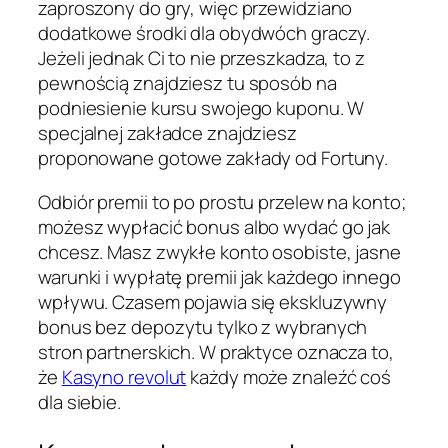
zaproszony do gry, więc przewidziano
dodatkowe środki dla obydwóch graczy.
Jeżeli jednak Ci to nie przeszkadza, to z
pewnością znajdziesz tu sposób na
podniesienie kursu swojego kuponu. W
specjalnej zakładce znajdziesz
proponowane gotowe zakłady od Fortuny.
Odbiór premii to po prostu przelew na konto;
możesz wypłacić bonus albo wydać go jak
chcesz. Masz zwykłe konto osobiste, jasne
warunki i wypłatę premii jak każdego innego
wpływu. Czasem pojawia się ekskluzywny
bonus bez depozytu tylko z wybranych
stron partnerskich. W praktyce oznacza to,
że
Kasyno revolut
każdy może znaleźć coś
dla siebie.