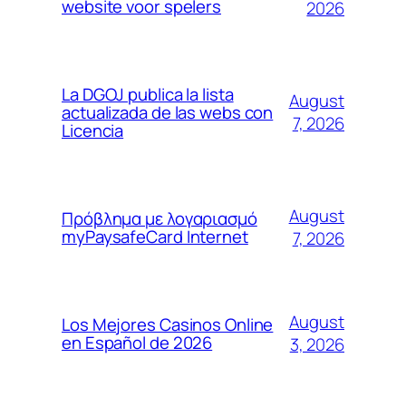
website voor spelers
2026
La DGOJ publica la lista
August
actualizada de las webs con
7, 2026
Licencia
August
Πρόβλημα με λογαριασμό
myPaysafeCard Internet
7, 2026
August
Los Mejores Casinos Online
en Español de 2026
3, 2026