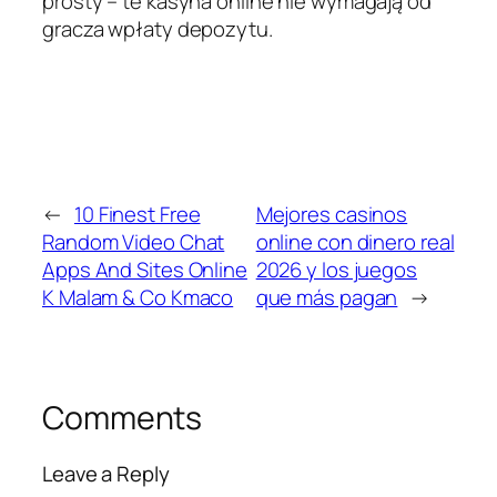
prosty – te kasyna online nie wymagają od
gracza wpłaty depozytu.
←
10 Finest Free
Mejores casinos
Random Video Chat
online con dinero real
Apps And Sites Online
2026 y los juegos
K Malam & Co Kmaco
que más pagan
→
Comments
Leave a Reply