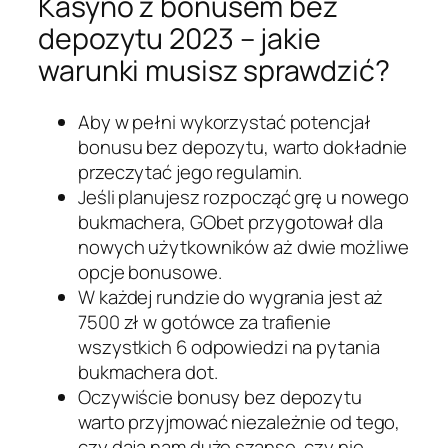
Kasyno z bonusem bez
depozytu 2023 – jakie
warunki musisz sprawdzić?
Aby w pełni wykorzystać potencjał
bonusu bez depozytu, warto dokładnie
przeczytać jego regulamin.
Jeśli planujesz rozpocząć grę u nowego
bukmachera, GObet przygotował dla
nowych użytkowników aż dwie możliwe
opcje bonusowe.
W każdej rundzie do wygrania jest aż
7500 zł w gotówce za trafienie
wszystkich 6 odpowiedzi na pytania
bukmachera dot.
Oczywiście bonusy bez depozytu
warto przyjmować niezależnie od tego,
czy dają nam duże szanse, czy nie.