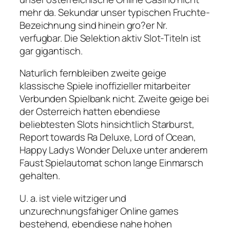
mehr da. Sekundar unser typischen Fruchte-
Bezeichnung sind hinein gro?er Nr.
verfugbar. Die Selektion aktiv Slot-Titeln ist
gar gigantisch.
Naturlich fernbleiben zweite geige
klassische Spiele inoffizieller mitarbeiter
Verbunden Spielbank nicht. Zweite geige bei
der Osterreich hatten ebendiese
beliebtesten Slots hinsichtlich Starburst,
Report towards Ra Deluxe, Lord of Ocean,
Happy Ladys Wonder Deluxe unter anderem
Faust Spielautomat schon lange Einmarsch
gehalten.
U. a. ist viele witziger und
unzurechnungsfahiger Online games
bestehend, ebendiese nahe hohen