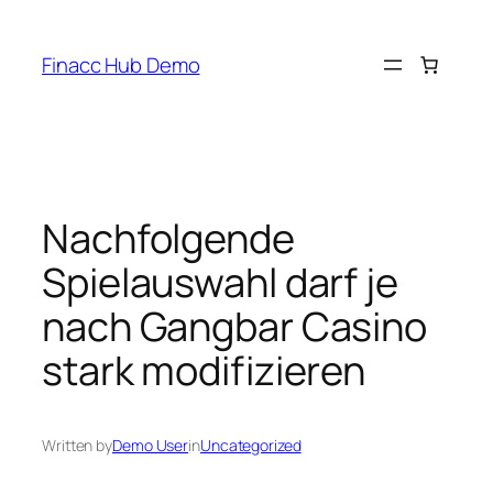
Skip
to
Finacc Hub Demo
content
Nachfolgende
Spielauswahl darf je
nach Gangbar Casino
stark modifizieren
Written by
Demo User
in
Uncategorized