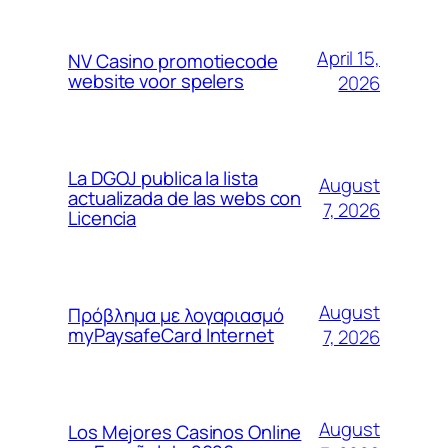
April 15,
NV Casino promotiecode
website voor spelers
2026
La DGOJ publica la lista
August
actualizada de las webs con
7, 2026
Licencia
August
Πρόβλημα με λογαριασμό
myPaysafeCard Internet
7, 2026
August
Los Mejores Casinos Online