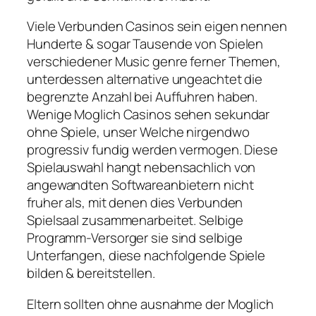
Viele Verbunden Casinos sein eigen nennen
Hunderte & sogar Tausende von Spielen
verschiedener Music genre ferner Themen,
unterdessen alternative ungeachtet die
begrenzte Anzahl bei Auffuhren haben.
Wenige Moglich Casinos sehen sekundar
ohne Spiele, unser Welche nirgendwo
progressiv fundig werden vermogen. Diese
Spielauswahl hangt nebensachlich von
angewandten Softwareanbietern nicht
fruher als, mit denen dies Verbunden
Spielsaal zusammenarbeitet. Selbige
Programm-Versorger sie sind selbige
Unterfangen, diese nachfolgende Spiele
bilden & bereitstellen.
Eltern sollten ohne ausnahme der Moglich