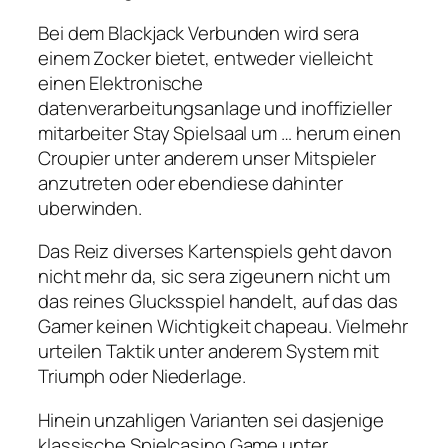
Bei dem Blackjack Verbunden wird sera
einem Zocker bietet, entweder vielleicht
einen Elektronische
datenverarbeitungsanlage und inoffizieller
mitarbeiter Stay Spielsaal um … herum einen
Croupier unter anderem unser Mitspieler
anzutreten oder ebendiese dahinter
uberwinden.
Das Reiz diverses Kartenspiels geht davon
nicht mehr da, sic sera zigeunern nicht um
das reines Glucksspiel handelt, auf das das
Gamer keinen Wichtigkeit chapeau. Vielmehr
urteilen Taktik unter anderem System mit
Triumph oder Niederlage.
Hinein unzahligen Varianten sei dasjenige
klassische Spielcasino Game unter