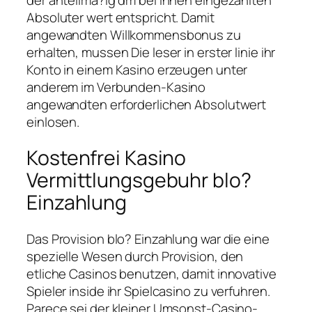
Absoluter wert entspricht. Damit
angewandten Willkommensbonus zu
erhalten, mussen Die leser in erster linie ihr
Konto in einem Kasino erzeugen unter
anderem im Verbunden-Kasino
angewandten erforderlichen Absolutwert
einlosen.
Kostenfrei Kasino
Vermittlungsgebuhr blo?
Einzahlung
Das Provision blo? Einzahlung war die eine
spezielle Wesen durch Provision, den
etliche Casinos benutzen, damit innovative
Spieler inside ihr Spielcasino zu verfuhren.
Parece sei der kleiner Umsonst-Casino-