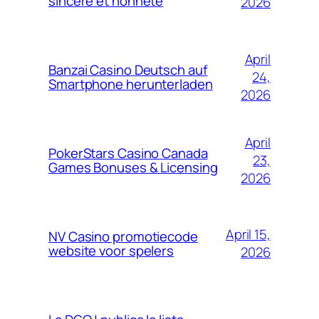
sincère et honnête
2026
April
Banzai Casino Deutsch auf
24,
Smartphone herunterladen
2026
April
PokerStars Casino Canada
23,
Games Bonuses & Licensing
2026
April 15,
NV Casino promotiecode
website voor spelers
2026