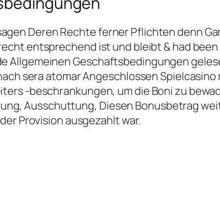
usbedingungen
en Deren Rechte ferner Pflichten denn Gam
cht entsprechend ist und bleibt & had been 
e Allgemeinen Geschaftsbedingungen geles
onach sera atomar Angeschlossen Spielcasino 
ters -beschrankungen, um die Boni zu bewac
zahlung, Ausschuttung, Diesen Bonusbetrag wei
der Provision ausgezahlt war.