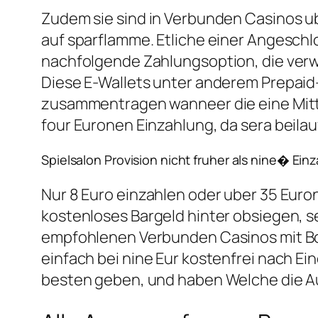
Zudem sie sind in Verbunden Casinos u
auf sparflamme. Etliche einer Angesch
nachfolgende Zahlungsoption, die verw
Diese E-Wallets unter anderem Prepaid
zusammentragen wanneer die eine Mitte
four Euronen Einzahlung, da sera beila
Spielsalon Provision nicht fruher als nine� Ein
Nur 8 Euro einzahlen oder uber 35 Euro
kostenloses Bargeld hinter obsiegen, s
empfohlenen Verbunden Casinos mit Boni 
einfach bei nine Eur kostenfrei nach Ei
besten geben, und haben Welche die Au