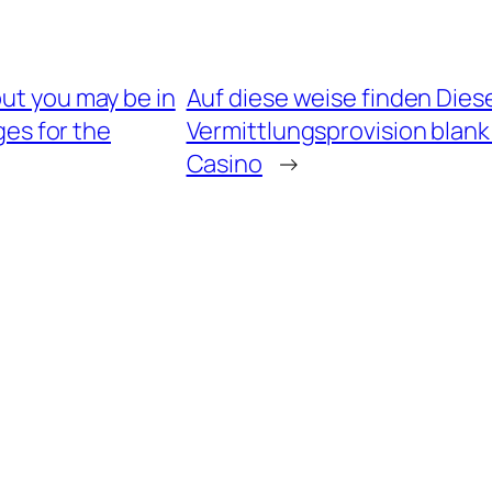
but you may be in
Auf diese weise finden Dies
ges for the
Vermittlungsprovision blank 
Casino
→