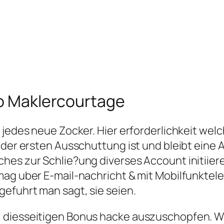
no Maklercourtage
r jedes neue Zocker. Hier erforderlichkeit w
in der ersten Ausschuttung ist und bleibt ei
hes zur Schlie?ung diverses Account initiier
mag uber E-mail-nachricht & mit Mobilfunktele
efuhrt man sagt, sie seien.
 diesseitigen Bonus hacke auszuschopfen. Wir