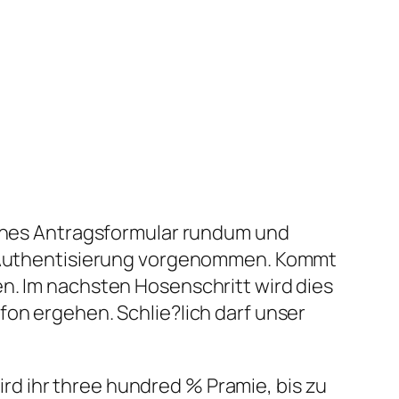
elches Antragsformular rundum und
ne Authentisierung vorgenommen. Kommt
en. Im nachsten Hosenschritt wird dies
fon ergehen. Schlie?lich darf unser
d ihr three hundred % Pramie, bis zu