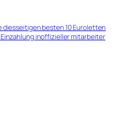
e diesseitigen besten 10 Euroletten
Einzahlung inoffizieller mitarbeiter