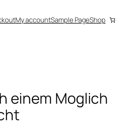
ckout
My account
Sample Page
Shop
h einem Moglich
cht