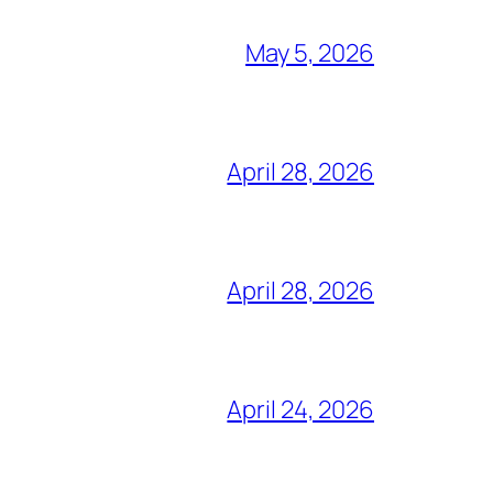
May 5, 2026
April 28, 2026
April 28, 2026
April 24, 2026