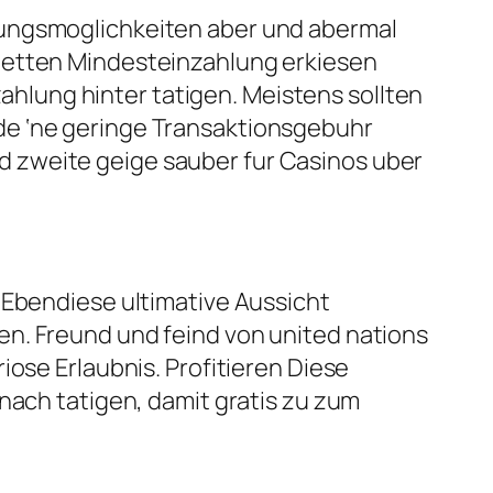
lungsmoglichkeiten aber und abermal
oletten Mindesteinzahlung erkiesen
lung hinter tatigen. Meistens sollten
de ‘ne geringe Transaktionsgebuhr
 zweite geige sauber fur Casinos uber
 Ebendiese ultimative Aussicht
en. Freund und feind von united nations
iose Erlaubnis. Profitieren Diese
nach tatigen, damit gratis zu zum