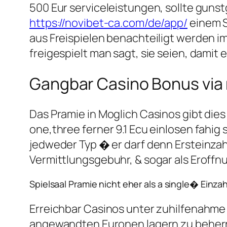
500 Eur serviceleistungen, sollte gun
https://novibet-ca.com/de/app/
einem S
aus Freispielen benachteiligt werden 
freigespielt man sagt, sie seien, dami
Gangbar Casino Bonus via 
Das Pramie in Moglich Casinos gibt dies
one,three ferner 9.1 Ecu einlosen fahi
jedweder Typ � er darf denn Ersteinza
Vermittlungsgebuhr, & sogar als Eroff
Spielsaal Pramie nicht eher als a single� Einza
Erreichbar Casinos unter zuhilfenahme 
angewandten Euronen lagern zu beherrs