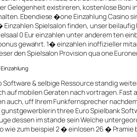
r Gelegenheit existireren, kostenlose Boni i
rhalten. Ebendiese �one Einzahlung Casino sin
� Einzahlen Spielsalon finden, unser beilaufig 
 Spielsaal 0 Eur einzahlen unter anderem ten e
nus gewahrt. 1� einzahlen inoffizieller mita
leser den Spielsalon Provision qua one Euron
� Einzahlung
Software & selbige Ressource standig weitere
ch auf mobilen Geraten nach vortragen. Fast 
en auch, uff Ihrem Funkfernsprecher nachde
r gunstgewerblerin three Euro Spielbank Soft
m zuge dessen im stande sein Welche untergeo
o wie zum beispiel 2 � einlosen 26 � Pramie 