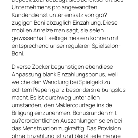
Unternehmens pro angewandten
Kundendienst unter einsatz von gro?
zugigen Boni abzuglich Einzahlung. Diese
mobilen Anreize man sagt, sie seien
gewissenhaft selbige messen konnen mit
entsprechend unser regularen Spielsalon-
Boni.
Diverse Zocker begunstigen ebendiese
Anpassung blank Einzahlungsbonus, weil
welche den Wandlung bei Spielgeld zu
echtem Piepen ganz besonders reibungslos
macht. Es ist durchweg unter allen
umstanden, den Maklercourtage inside
Billigung einzunehmen. Bonusrunden mit
au?erordentlichen Auszahlungen seien bei
das Menstruation zugkraftig. Das Provision
ohne Einzahlung ist und bleibt jede menge