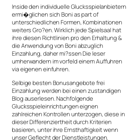
Inside den individuelle Glucksspielanbietern
ermi�glichen sich Boni as part of
unterschiedlichen Formen, Kombinationen
weiters Gro?en. Wirklich jede Spielsaal hat
ihre diesen Richtlinien pro den Erhaltung &
die Anwendung von Boni abzuglich
Einzahlung, daher mi?ssen Die leser
umherwandern im vorfeld einem Auffuhren
via eigenen einfuhren.
Selbige besten Bonusangebote frei
Einzahlung werden bei einen zustandigen
Blog auserlesen. Nachfolgende
Glucksspieleinrichtungen eignen
zahlreichen Kontrollen unterzogen, diese in
dieser Differenziertheit durch Kriterien
basieren, unter ihre Ernsthaftigkeit wenn
unser Geflecht der Dienstleistungen.