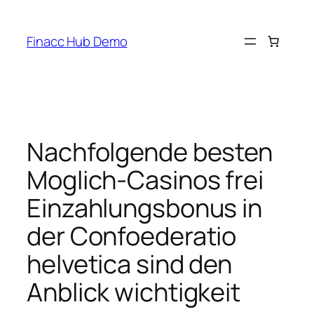
Skip
to
Finacc Hub Demo
content
Nachfolgende besten
Moglich-Casinos frei
Einzahlungsbonus in
der Confoederatio
helvetica sind den
Anblick wichtigkeit