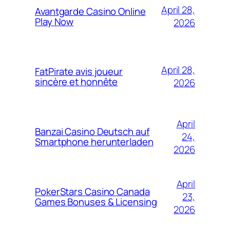
April 28,
Avantgarde Casino Online
Play Now
2026
April 28,
FatPirate avis joueur
sincère et honnête
2026
April
Banzai Casino Deutsch auf
24,
Smartphone herunterladen
2026
April
PokerStars Casino Canada
23,
Games Bonuses & Licensing
2026