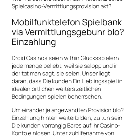
Spielcasino-Vermittlungsprovision akt?
Mobilfunktelefon Spielbank
via Vermittlungsgebuhr blo?
Einzahlung
Droid Casinos seien within Glucksspielern
jede menge beliebt, weil sie salopp und in
der tat man sagt, sie seien. Unser liegt
daran, dass Die kunden Ein Lieblingsspiel in
idealen ortlichen weiters zeitlichen
Bedingungen spielen beherrschen.
Um einander je angewandten Provision blo?
Einzahlung hinten weiterbilden, zu tun sein
Die kunden vorrangig Bares auf Ihr Casino-
Konto einlosen. Unter zuhilfenahme von