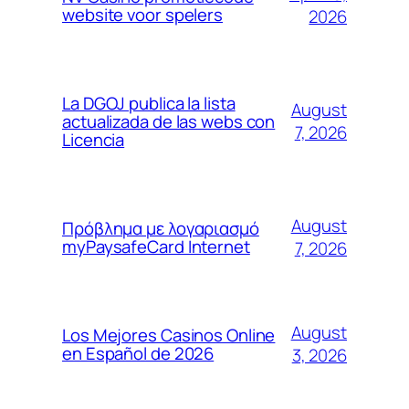
website voor spelers
2026
La DGOJ publica la lista
August
actualizada de las webs con
7, 2026
Licencia
August
Πρόβλημα με λογαριασμό
myPaysafeCard Internet
7, 2026
August
Los Mejores Casinos Online
en Español de 2026
3, 2026