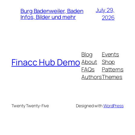
July 29,
Burg Badenweiler, Baden
Infos, Bilder und mehr
2026
Blog
Events
Finacc Hub Demo
About
Shop
FAQs
Patterns
Authors
Themes
Twenty Twenty-Five
Designed with
WordPress