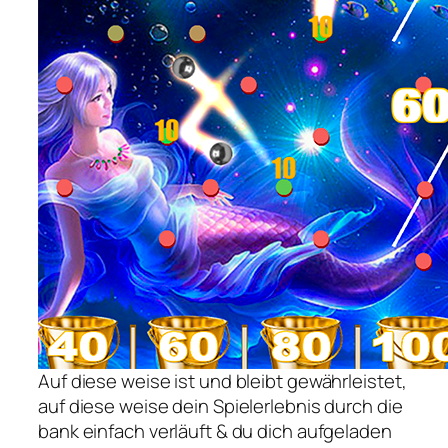
Auf diese weise ist und bleibt gewährleistet,
auf diese weise dein Spielerlebnis durch die
bank einfach verläuft & du dich aufgeladen