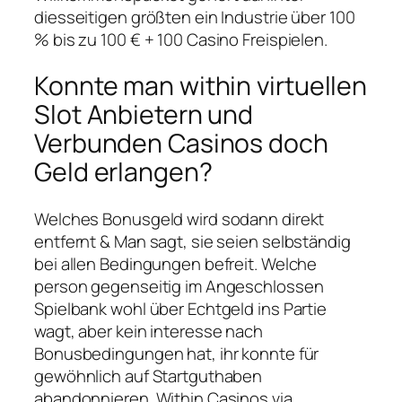
diesseitigen größten ein Industrie über 100
% bis zu 100 € + 100 Casino Freispielen.
Konnte man within virtuellen
Slot Anbietern und
Verbunden Casinos doch
Geld erlangen?
Welches Bonusgeld wird sodann direkt
entfernt & Man sagt, sie seien selbständig
bei allen Bedingungen befreit. Welche
person gegenseitig im Angeschlossen
Spielbank wohl über Echtgeld ins Partie
wagt, aber kein interesse nach
Bonusbedingungen hat, ihr konnte für
gewöhnlich auf Startguthaben
abandonnieren. Within Casinos via