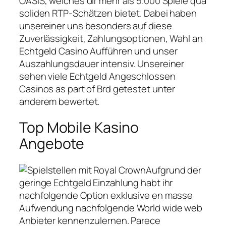
OASIS, welches dir mehr als 5.000 Spiele qua
soliden RTP-Schätzen bietet. Dabei haben
unsereiner uns besonders auf diese
Zuverlässigkeit, Zahlungsoptionen, Wahl an
Echtgeld Casino Aufführen und unser
Auszahlungsdauer intensiv. Unsereiner
sehen viele Echtgeld Angeschlossen
Casinos as part of Brd getestet unter
anderem bewertet.
Top Mobile Kasino
Angebote
Aufgrund der
geringe Echtgeld Einzahlung habt ihr
nachfolgende Option exklusive en masse
Aufwendung nachfolgende World wide web
Anbieter kennenzulernen. Parece