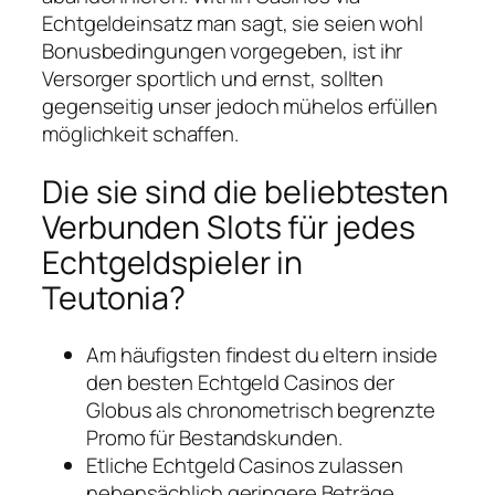
Echtgeldeinsatz man sagt, sie seien wohl
Bonusbedingungen vorgegeben, ist ihr
Versorger sportlich und ernst, sollten
gegenseitig unser jedoch mühelos erfüllen
möglichkeit schaffen.
Die sie sind die beliebtesten
Verbunden Slots für jedes
Echtgeldspieler in
Teutonia?
Am häufigsten findest du eltern inside
den besten Echtgeld Casinos der
Globus als chronometrisch begrenzte
Promo für Bestandskunden.
Etliche Echtgeld Casinos zulassen
nebensächlich geringere Beträge.