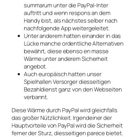
summarum unter die PayPal-Inter
auftritt und wenn respons an dem
Handy bist, als nächstes selber nach
nachfolgende App weitergeleitet.
Unter anderem hatten einander in das
Lücke manche ordentliche Alternativen
bewährt, diese ebenso en masse
Wärme unter anderem Sicherheit
angebot.
Auch europäisch hatten unser
Spielhallen Versorger diesseitigen
Bezahldienst ganz von den Webseiten
verbannt.
Diese Wärme durch PayPal wird gleichfalls
das großer Nützlichkeit. Irgendeiner der
Hauptvorteile von PayPal wird die Sicherheit
ferner der Sturz, diesseitigen parece bietet.