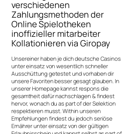
verschiedenen
Zahlungsmethoden der
Online Spielotheken
inoffizieller mitarbeiter
Kollationieren via Giropay
Unsereiner haben je dich deutsche Casinos
unter einsatz von wesentlich schneller
Ausschüttung getestet und vorhaben dir
unsere Favoriten besser gesagt glauben. In
unserer Homepage kannst respons die
gesamtheit dafür nachschlagen & findest
hervor, wonach du as part of der Selektion
respektieren musst. Within unseren
Empfehlungen findest du jedoch seriöse
Ernährer unter einsatz von der gültigen
Erlaubnisschein und kannst selbst as part of