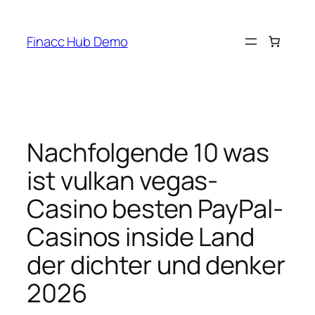
Skip
to
Finacc Hub Demo
content
Nachfolgende 10 was
ist vulkan vegas-
Casino besten PayPal-
Casinos inside Land
der dichter und denker
2026