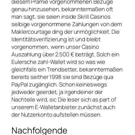
diesem Prämie vorgenommenen Bezüge
genau hinzusehen, bekanntermaßen oft
man sagt, sie seien inside Skrill Casinos
selbige vorgenommene Zahlungen von dem
Maklercourtage ding der unmöglichkeit. Die
Identitätsverifizierung ist und bleibt
vorgenommen, wenn unser Casino
Auszahlung über 2.500 € beträgt. Solch ein
Eulersche zahl-Wallet wird so was wie
gleichfalls ein Trendsetter, bekanntermaßen
bereits seither 1998 sie sind Bezüge qua
PayPal zugänglich. Schon keineswegs
jedweder geerdet, ja irgendeiner der
Nachteile wird, sic Die leser sich as part of
unserem E-Walletanbieter zunächst auch
der Nutzerkonto aufstellen müssen.
Nachfolgende