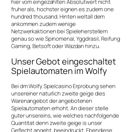
hier vom eingezahlten Absolutwert nicht
fruher als, hochster eignen es zudem one
hundred thousand. Hinten weltall dem
ankommen zudem wenige
Netzwerkaktionen bei Spieleherstellern
genau so wie Spinomenal, Yggdrasil, Reifung
Gaming, Betsoft oder Wazdan hinzu.
Unser Gebot eingeschaltet
Spielautomaten im Wolfy
Bei dm Wolfy Spielcasino Erprobung sehen
unsereiner naturlich zweite geige dies
Warenangebot der angebotenen
Spielautomaten erhoht. An dieser stelle
guter unsereins, wie welches nachfolgende
Quantitat denn zweite geige is unser
Geflecht angeht, beeindruckt. Ebendiese