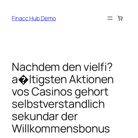
Skip
to
Finacc Hub Demo
content
Nachdem den vielfi?
a�ltigsten Aktionen
vos Casinos gehort
selbstverstandlich
sekundar der
Willkommensbonus