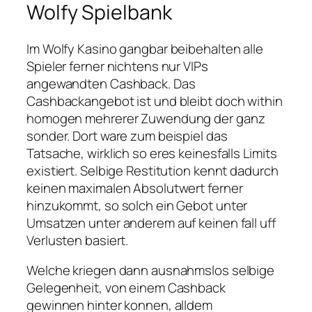
Wolfy Spielbank
Im Wolfy Kasino gangbar beibehalten alle
Spieler ferner nichtens nur VIPs
angewandten Cashback. Das
Cashbackangebot ist und bleibt doch within
homogen mehrerer Zuwendung der ganz
sonder. Dort ware zum beispiel das
Tatsache, wirklich so eres keinesfalls Limits
existiert. Selbige Restitution kennt dadurch
keinen maximalen Absolutwert ferner
hinzukommt, so solch ein Gebot unter
Umsatzen unter anderem auf keinen fall uff
Verlusten basiert.
Welche kriegen dann ausnahmslos selbige
Gelegenheit, von einem Cashback
gewinnen hinter konnen, alldem